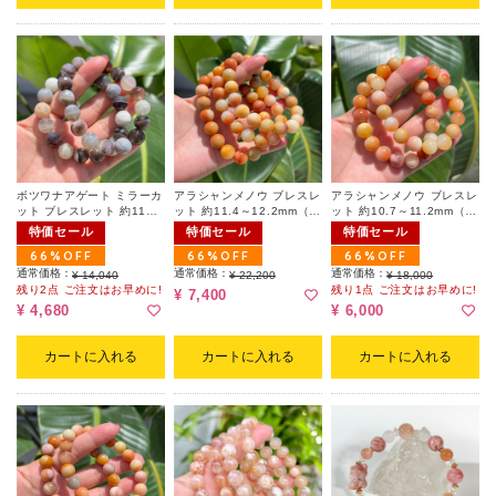
ボツワナアゲート ミラーカ
アラシャンメノウ ブレスレ
アラシャンメノウ ブレスレ
ット ブレスレット 約11～
ット 約11.4～12.2mm（ラ
ット 約10.7～11.2mm（ラ
12mm（ランダム）
ンダム）
ンダム）
特価セール
特価セール
特価セール
66%OFF
66%OFF
66%OFF
通常価格：
通常価格：
通常価格：
¥ 14,040
¥ 22,200
¥ 18,000
残り2点 ご注文はお早めに!
残り1点 ご注文はお早めに!
¥ 7,400
¥ 4,680
¥ 6,000
カートに入れる
カートに入れる
カートに入れる