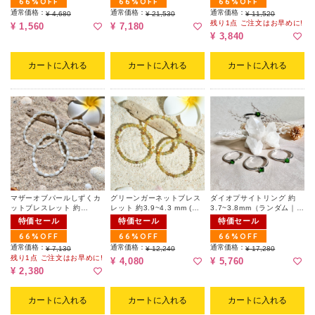
66%OFF
66%OFF
66%OFF
通常価格：
通常価格：
通常価格：
¥ 4,680
¥ 21,530
¥ 11,520
残り1点 ご注文はお早めに!
¥ 1,560
¥ 7,180
¥ 3,840
カートに入れる
カートに入れる
カートに入れる
マザーオブパールしずくカ
グリーンガーネットブレス
ダイオプサイトリング 約
ットブレスレット 約
レット 約3.9~4.3 mm (ラ
3.7~3.8mm（ランダム｜フ
4×7mm（ランダム）
ンダム)
リーサイズ）
特価セール
特価セール
特価セール
66%OFF
66%OFF
66%OFF
通常価格：
通常価格：
通常価格：
¥ 7,130
¥ 12,240
¥ 17,280
残り1点 ご注文はお早めに!
¥ 4,080
¥ 5,760
¥ 2,380
カートに入れる
カートに入れる
カートに入れる