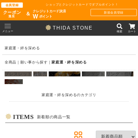
ショップとクレジットカードでダブルポイント !
会員登録
クレジットカード決済
クーポン
新規会員登録
＆
W
ポイント
進呈
THIDA STONE
メニュー
検索
カート
家庭運・絆を深める
全商品
願い事から探す
家庭運・絆を深める
ブレスレット
粒販売
ハイクオリティ
ペンダント
リング・指輪
オススメ
家庭運・絆を深めるのカテゴリ
ITEMS
新着順の商品一覧