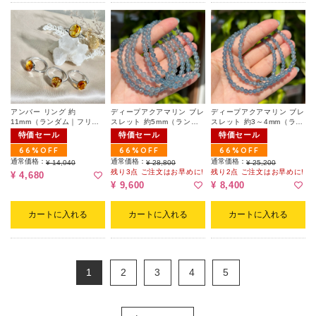
アンバー リング 約
ディープアクアマリン ブレ
ディープアクアマリン ブレ
11mm（ランダム｜フリー
スレット 約5mm（ランダ
スレット 約3～4mm（ラン
サイズ）
ム）
ダム）
特価セール
特価セール
特価セール
66%OFF
66%OFF
66%OFF
通常価格：
通常価格：
通常価格：
¥ 14,040
¥ 28,800
¥ 25,200
残り3点 ご注文はお早めに!
残り2点 ご注文はお早めに!
¥ 4,680
¥ 9,600
¥ 8,400
カートに入れる
カートに入れる
カートに入れる
1
2
3
4
5