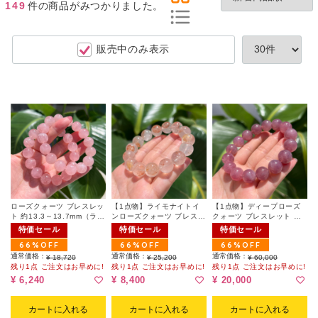
149
件
の商品がみつかりました。
販売中のみ表示
ローズクォーツ ブレスレッ
【1点物】ライモナイトイ
【1点物】ディープローズ
ト 約13.3～13.7mm（ラン
ンローズクォーツ ブレスレ
クォーツ ブレスレット 約
ダム）
ット 約13.2～13.4mm
12.9～13.2mm 001（ポー
特価セール
特価セール
特価セール
チ付）
66%OFF
66%OFF
66%OFF
通常価格：
通常価格：
通常価格：
¥ 18,720
¥ 25,200
¥ 60,000
残り1点 ご注文はお早めに!
残り1点 ご注文はお早めに!
残り1点 ご注文はお早めに!
¥ 6,240
¥ 8,400
¥ 20,000
カートに入れる
カートに入れる
カートに入れる