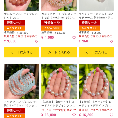
サンムーンストーンブレス
カコクセナイト ブレスレッ
ラベンダーアメジスト ぶど
レット 約
ト 約5.2～6.0mm（ランダ
うチャーム 約19mm（ラン
13.2~13.6mm（ランダ
ム）
ダム｜真鍮）
特価セール
特価セール
特価セール
ム）
66%OFF
66%OFF
66%OFF
通常価格：
通常価格：
通常価格：
¥ 29,400
¥ 12,240
¥ 2,880
残り2点 ご注文はお早めに!
残り3点 ご注文はお早めに!
¥ 4,080
¥ 9,800
¥ 960
カートに入れる
カートに入れる
カートに入れる
アクアマリン ブレスレット
【1点物】【ポーチ付】ロ
【1点物】【ポーチ付】ロ
約6.5～7.2mm（ランダ
ードナイトデザインブレス
ードナイトデザインブレス
ム）
レット 002
レット 001
残り1点 ご注文はお早めに!
残り1点 ご注文はお早めに!
特価セール
¥ 16,800
¥ 16,800
66%OFF