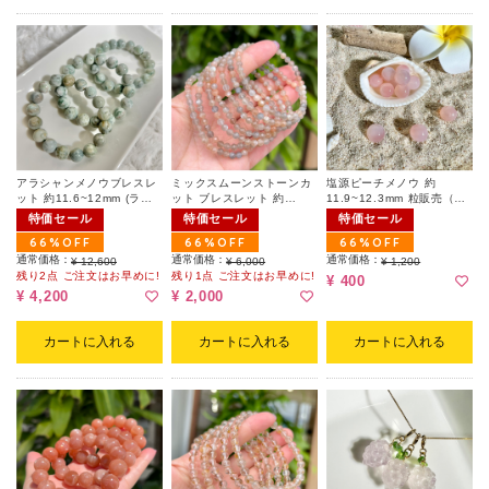
アラシャンメノウブレスレ
ミックスムーンストーンカ
塩源ピーチメノウ 約
ット 約11.6~12mm (ラン
ット ブレスレット 約
11.9~12.3mm 粒販売（ラ
ダム)
4mm（ランダム）
ンダム）
特価セール
特価セール
特価セール
66%OFF
66%OFF
66%OFF
通常価格：
通常価格：
通常価格：
¥ 12,600
¥ 6,000
¥ 1,200
残り2点 ご注文はお早めに!
残り1点 ご注文はお早めに!
¥ 400
¥ 4,200
¥ 2,000
カートに入れる
カートに入れる
カートに入れる