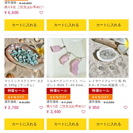
通常価格：
¥ 19,800
残り3点 ご注文はお早めに!
¥ 6,600
カートに入れる
カートに入れる
カートに入れる
マトリックスラリマー さざ
ミルキークンツァイト ペン
レイヤードクォーツ 粒 約
れ 100g（ランダム）
ダント 約24.7～40.3mm
9.4～9.7mm 粒販売（ラン
（ランダム）
ダム）
特価セール
特価セール
特価セール
66%OFF
66%OFF
66%OFF
通常価格：
通常価格：
通常価格：
¥ 8,280
¥ 7,200
¥ 2,550
残り1点 ご注文はお早めに!
¥ 2,760
¥ 850
¥ 2,400
カートに入れる
カートに入れる
カートに入れる