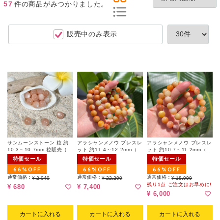
57
件
の商品がみつかりました。
販売中のみ表示
サンムーンストーン 粒 約
アラシャンメノウ ブレスレ
アラシャンメノウ ブレスレ
10.3～10.7mm 粒販売（ラ
ット 約11.4～12.2mm（ラ
ット 約10.7～11.2mm（ラ
ンダム）
ンダム）
ンダム）
特価セール
特価セール
特価セール
66%OFF
66%OFF
66%OFF
通常価格：
通常価格：
通常価格：
¥ 2,040
¥ 22,200
¥ 18,000
残り1点 ご注文はお早めに!
¥ 680
¥ 7,400
¥ 6,000
カートに入れる
カートに入れる
カートに入れる