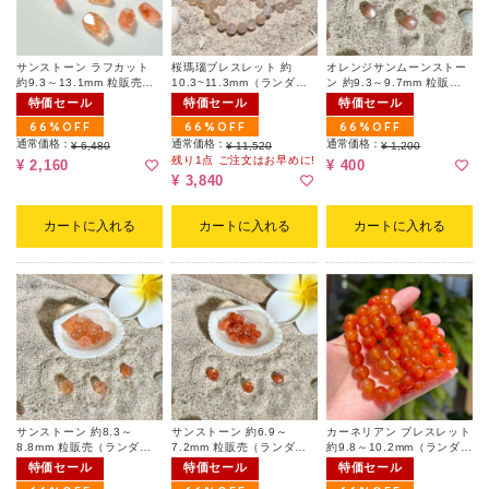
サンストーン ラフカット
桜瑪瑙ブレスレット 約
オレンジサンムーンストー
約9.3～13.1mm 粒販売
10.3~11.3mm（ランダ
ン 約9.3～9.7mm 粒販売
（ランダム）
ム）
(ランダム|天然キズ有)
特価セール
特価セール
特価セール
66%OFF
66%OFF
66%OFF
通常価格：
通常価格：
通常価格：
¥ 6,480
¥ 11,520
¥ 1,200
残り1点 ご注文はお早めに!
¥ 2,160
¥ 400
¥ 3,840
カートに入れる
カートに入れる
カートに入れる
サンストーン 約8.3～
サンストーン 約6.9～
カーネリアン ブレスレット
8.8mm 粒販売（ランダ
7.2mm 粒販売（ランダ
約9.8～10.2mm（ランダ
ム）
ム）
ム）
特価セール
特価セール
特価セール