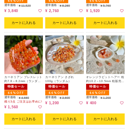
66%OFF
66%OFF
66%OFF
通常価格：
通常価格：
通常価格：
¥ 11,520
¥ 8,280
¥ 5,760
¥ 3,840
¥ 2,760
¥ 1,920
カートに入れる
カートに入れる
カートに入れる
カーネリアン ブレスレット
カーネリアン さざれ
オレンジラビットヘアー 粒
約7.8～8.2mm（ランダ
100g（ランダム）
約10.2～10.5mm 粒販売
ム）
（ランダム）
特価セール
特価セール
特価セール
66%OFF
66%OFF
66%OFF
通常価格：
通常価格：
通常価格：
¥ 4,680
¥ 3,600
¥ 1,200
残り3点 ご注文はお早めに!
¥ 1,200
¥ 400
¥ 1,560
カートに入れる
カートに入れる
カートに入れる