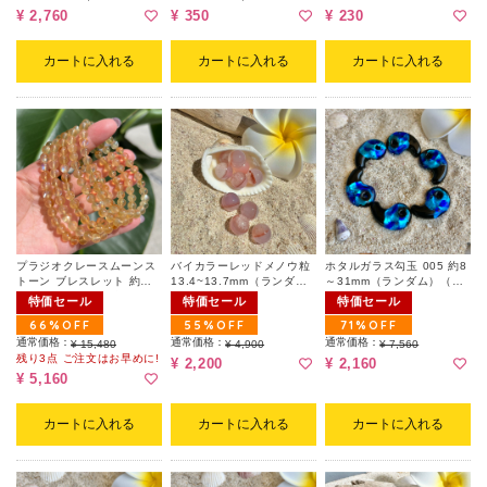
¥ 2,760
¥ 350
¥ 230
カートに入れる
カートに入れる
カートに入れる
プラジオクレースムーンス
バイカラーレッドメノウ粒
ホタルガラス勾玉 005 約8
トーン ブレスレット 約
13.4~13.7mm（ランダム
～31mm（ランダム）（キ
6.1~6.5mm(ランダム)
｜粒販売）
ズ有）
特価セール
特価セール
特価セール
66%OFF
55%OFF
71%OFF
通常価格：
通常価格：
通常価格：
¥ 15,480
¥ 4,900
¥ 7,560
残り3点 ご注文はお早めに!
¥ 2,200
¥ 2,160
¥ 5,160
カートに入れる
カートに入れる
カートに入れる