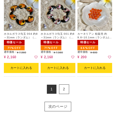
ホタルガラス勾玉 004 約8
ホタルガラス勾玉 001 約8
カーネリアン 粒販売 約
～31mm（ランダム）（キ
～31mm（ランダム）（キ
9.6~10.1mm（ランダム|行
ズ有）
ズ有）
動力と情熱）
特価セール
特価セール
特価セール
71%OFF
71%OFF
66%OFF
通常価格：
通常価格：
通常価格：
¥ 7,560
¥ 7,560
¥ 600
¥ 2,160
¥ 2,160
¥ 200
カートに入れる
カートに入れる
カートに入れる
1
2
次のページ