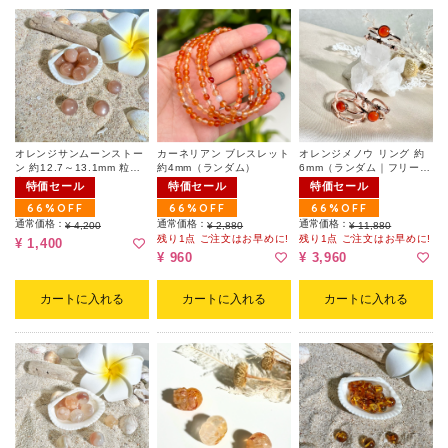
オレンジサンムーンストー
カーネリアン ブレスレット
オレンジメノウ リング 約
ン 約12.7～13.1mm 粒販
約4mm（ランダム）
6mm（ランダム｜フリーサ
売（ランダム）
イズ）
特価セール
特価セール
特価セール
66%OFF
66%OFF
66%OFF
通常価格：
通常価格：
通常価格：
¥ 4,200
¥ 2,880
¥ 11,880
残り1点 ご注文はお早めに!
残り1点 ご注文はお早めに!
¥ 1,400
¥ 960
¥ 3,960
カートに入れる
カートに入れる
カートに入れる