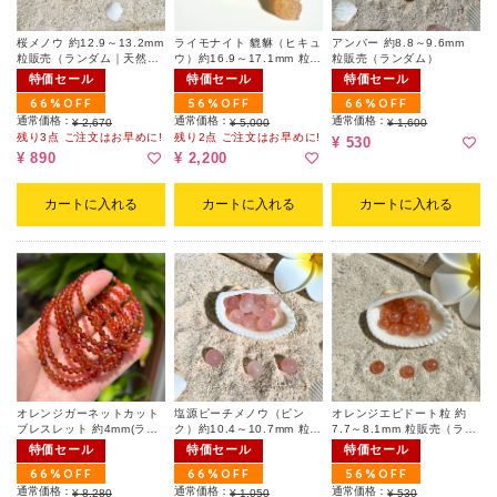
桜メノウ 約12.9～13.2mm
ライモナイト 貔貅（ヒキュ
アンバー 約8.8～9.6mm
粒販売（ランダム｜天然キ
ウ）約16.9～17.1mm 粒販
粒販売（ランダム）
ズ有）
売（ランダム）
特価セール
特価セール
特価セール
66%OFF
56%OFF
66%OFF
通常価格：
通常価格：
通常価格：
¥ 2,670
¥ 5,000
¥ 1,600
残り3点 ご注文はお早めに!
残り2点 ご注文はお早めに!
¥ 530
¥ 890
¥ 2,200
カートに入れる
カートに入れる
カートに入れる
オレンジガーネットカット
塩源ピーチメノウ（ピン
オレンジエピドート粒 約
ブレスレット 約4mm(ラン
ク）約10.4～10.7mm 粒販
7.7～8.1mm 粒販売（ラン
ダム)
売（ランダム）
ダム）
特価セール
特価セール
特価セール
66%OFF
66%OFF
56%OFF
通常価格：
通常価格：
通常価格：
¥ 8,280
¥ 1,050
¥ 530