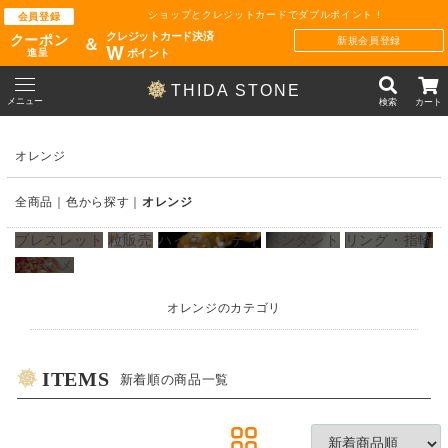
ショップとクレジットカードでダブルポイント !
会員登録
クレジットカード決済
クーポン
新規会員登録
＆
W
ポイント
進呈
THIDA STONE
メニュー
検索
カート
オレンジ
全商品
色から探す
オレンジ
ブレスレット
粒販売
ハイクオリティ
ペンダント
リング・指輪
オススメ
オレンジのカテゴリ
ITEMS
新着順の商品一覧