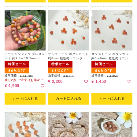
アラシャンメノウ ブレスレ
サンストーン ボタンカット
サンストーン ボタンカット
ット 約9.8～10.2mm（ラ
約8mm 粒販売（ランダ
約5～6mm 粒販売（ランダ
ンダム）
ム）
ム）
特価セール
特価セール
特価セール
66%OFF
66%OFF
66%OFF
通常価格：
通常価格：
通常価格：
¥ 14,700
¥ 6,600
¥ 4,350
残り2点 ご注文はお早めに!
¥ 2,200
¥ 1,450
¥ 4,900
カートに入れる
カートに入れる
カートに入れる