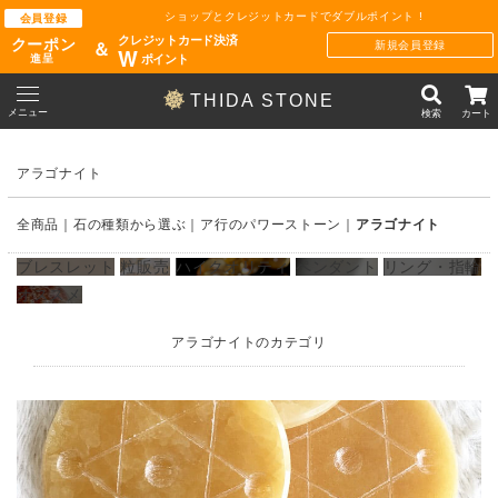
ショップとクレジットカードでダブルポイント !
会員登録
クレジットカード決済
クーポン
新規会員登録
＆
W
ポイント
進呈
THIDA STONE
メニュー
検索
カート
アラゴナイト
全商品
石の種類から選ぶ
ア行のパワーストーン
アラゴナイト
ブレスレット
粒販売
ハイクオリティ
ペンダント
リング・指輪
オススメ
アラゴナイトのカテゴリ