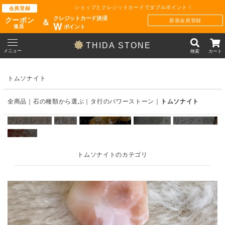
ショップとクレジットカードでダブルポイント !
会員登録
クレジットカード決済
クーポン
新規会員登録
＆
W
ポイント
進呈
THIDA STONE
メニュー
検索
カート
トムソナイト
全商品
石の種類から選ぶ
タ行のパワーストーン
トムソナイト
ブレスレット
粒販売
ハイクオリティ
ペンダント
リング・指輪
オススメ
トムソナイトのカテゴリ