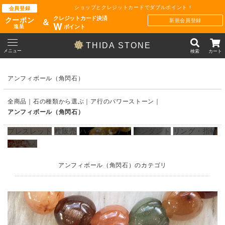
ショップとクレジットカードでダブルポイント !
会員登録
クレジットカード決済
クーポン
新規会員登録
＆
W
ポイント
進呈
THIDA STONE
メニュー
検索
カート
アンフィボール（角閃石）
全商品
石の種類から選ぶ
ア行のパワーストーン
アンフィボール（角閃石）
ブレスレット
粒販売
ハイクオリティ
ペンダント
リング・指輪
オススメ
アンフィボール（角閃石）のカテゴリ