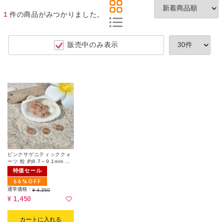
1
件
の商品がみつかりました。
販売中のみ表示
ピンクサゲニティッククォ
ーツ 粒 約8.7～9.1mm 粒
販売（ランダム｜天然キズ
特価セール
有）
66%OFF
通常価格：
¥ 4,350
¥ 1,450
カートに入れる