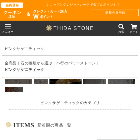
ショップとクレジットカードでダブルポイント !
会員登録
クレジットカード決済
クーポン
新規会員登録
＆
W
ポイント
進呈
THIDA STONE
メニュー
検索
カート
ピンクサゲニティック
全商品
石の種類から選ぶ
ハ行のパワーストーン
ピンクサゲニティック
ブレスレット
粒販売
ハイクオリティ
ペンダント
リング・指輪
オススメ
ピンクサゲニティックのカテゴリ
ITEMS
新着順の商品一覧