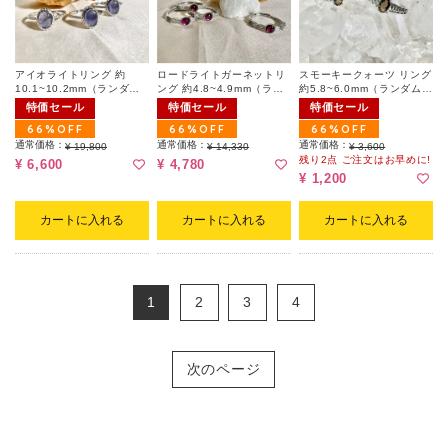
アイオライトリング 約
ロードライトガーネットリ
スモーキークォーツ リング
10.1~10.2mm（ランダム
ング 約4.8~4.9mm（ラン
約5.8~6.0mm（ランダム｜
｜フリーサイズ）
ダム｜フリーサイズ）
フリーサイズ）
特価セール
特価セール
特価セール
66%OFF
66%OFF
66%OFF
通常価格：
通常価格：
通常価格：
¥ 19,800
¥ 14,330
¥ 3,600
残り2点 ご注文はお早めに!
¥ 6,600
¥ 4,780
¥ 1,200
カートに入れる
カートに入れる
カートに入れる
1
2
3
4
次のページ