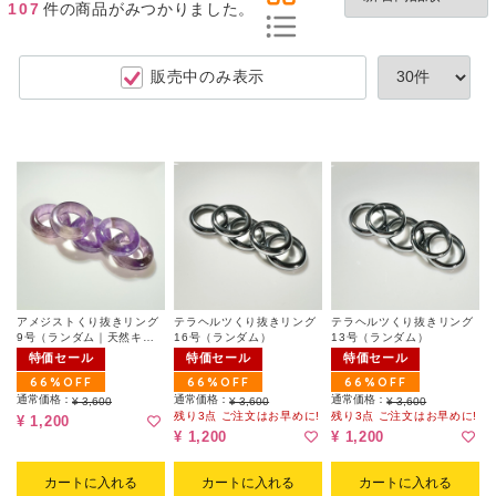
107
件
の商品がみつかりました。
販売中のみ表示
アメジストくり抜きリング
テラヘルツくり抜きリング
テラヘルツくり抜きリング
9号（ランダム｜天然キズ
16号（ランダム）
13号（ランダム）
有）
特価セール
特価セール
特価セール
66%OFF
66%OFF
66%OFF
通常価格：
通常価格：
通常価格：
¥ 3,600
¥ 3,600
¥ 3,600
残り3点 ご注文はお早めに!
残り3点 ご注文はお早めに!
¥ 1,200
¥ 1,200
¥ 1,200
カートに入れる
カートに入れる
カートに入れる