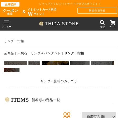
ショップとクレジットカードでダブルポイント !
会員登録
クレジットカード決済
クーポン
新規会員登録
＆
W
ポイント
進呈
THIDA STONE
メニュー
検索
カート
リング・指輪
全商品
天然石
リング＆ペンダント
リング・指輪
ブレスレット
粒販売
ハイクオリティ
ペンダント
リング・指輪
オススメ
リング・指輪のカテゴリ
ITEMS
新着順の商品一覧