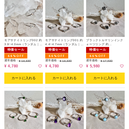
モアサナイトリング002 約
モアサナイトリング001 約
ブラックトルマリンインク
3.9~4.0mm（ランダム｜フ
4.4~4.7mm（ランダム｜フ
ォーツリング 約
リーサイズ）
リーサイズ）
8.1~8.2mm(ランダム|フリ
特価セール
特価セール
特価セール
ーサイズ)
66%OFF
66%OFF
66%OFF
通常価格：
通常価格：
通常価格：
¥ 14,330
¥ 14,330
¥ 17,930
¥ 4,780
¥ 4,780
¥ 5,980
カートに入れる
カートに入れる
カートに入れる