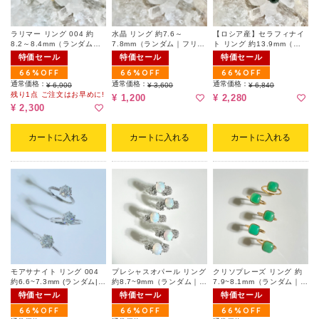
ラリマー リング 004 約
水晶 リング 約7.6～
【ロシア産】セラフィナイ
8.2～8.4mm（ランダム｜
7.8mm（ランダム｜フリー
ト リング 約13.9mm（ラ
フリーサイズ）
サイズ）
ンダム｜フリーサイズ）
特価セール
特価セール
特価セール
66%OFF
66%OFF
66%OFF
通常価格：
通常価格：
通常価格：
¥ 6,900
¥ 3,600
¥ 6,840
残り1点 ご注文はお早めに!
¥ 1,200
¥ 2,280
¥ 2,300
カートに入れる
カートに入れる
カートに入れる
モアサナイト リング 004
プレシャスオパール リング
クリソプレーズ リング 約
約6.6~7.3mm (ランダム|フ
約8.7~9mm（ランダム｜フ
7.9~8.1mm（ランダム｜フ
リーサイズ)
リーサイズ）
リーサイズ）
特価セール
特価セール
特価セール
66%OFF
66%OFF
66%OFF