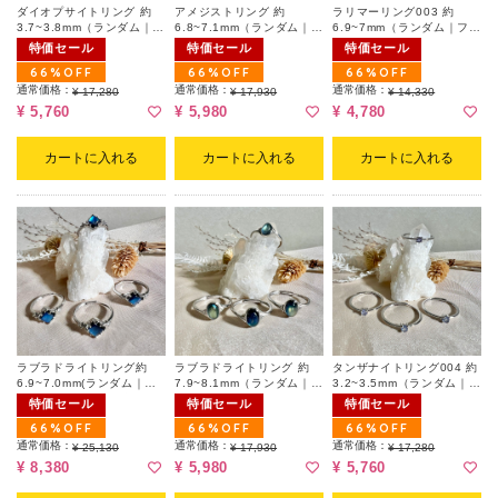
ダイオプサイトリング 約
アメジストリング 約
ラリマーリング003 約
3.7~3.8mm（ランダム｜フ
6.8~7.1mm（ランダム｜フ
6.9~7mm（ランダム｜フリ
リーサイズ）
リーサイズ）
ーサイズ）
特価セール
特価セール
特価セール
66%OFF
66%OFF
66%OFF
通常価格：
通常価格：
通常価格：
¥ 17,280
¥ 17,930
¥ 14,330
¥ 5,760
¥ 5,980
¥ 4,780
カートに入れる
カートに入れる
カートに入れる
ラブラドライトリング約
ラブラドライトリング 約
タンザナイトリング004 約
6.9~7.0mm(ランダム｜フ
7.9~8.1mm（ランダム｜フ
3.2~3.5mm（ランダム｜フ
リーサイズ|天然キズ有)
リーサイズ）
リーサイズ）
特価セール
特価セール
特価セール
66%OFF
66%OFF
66%OFF
通常価格：
通常価格：
通常価格：
¥ 25,130
¥ 17,930
¥ 17,280
¥ 8,380
¥ 5,980
¥ 5,760