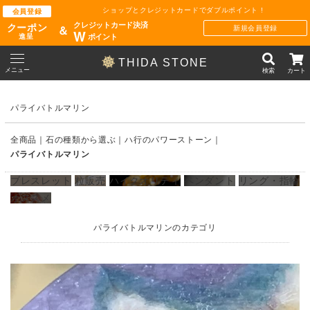
ショップとクレジットカードでダブルポイント !
会員登録
クレジットカード決済
クーポン
新規会員登録
＆
W
ポイント
進呈
THIDA STONE
メニュー
検索
カート
パライバトルマリン
全商品
石の種類から選ぶ
ハ行のパワーストーン
パライバトルマリン
ブレスレット
粒販売
ハイクオリティ
ペンダント
リング・指輪
オススメ
パライバトルマリンのカテゴリ