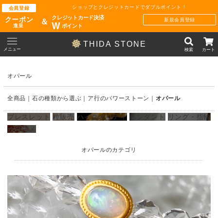
ショップとクレジットカードでダブルポイント !
会員登録
クレジットカード決済
クーポン
新規会員登録
＆
W
ポイント
進呈
THIDA STONE
メニュー
検索
カート
オパール
全商品
石の種類から選ぶ
ア行のパワーストーン
オパール
ブレスレット
粒販売
ハイクオリティ
ペンダント
リング・指輪
オススメ
オパールのカテゴリ