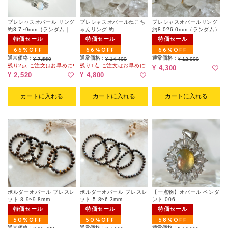
プレシャスオパール リング
プレシャスオパールねこち
プレシャスオパールリング
約8.7~9mm（ランダム｜フ
ゃんリング 約
約8.0?6.0mm（ランダム）
リーサイズ）
4.0×7.0mm（ランダム）
特価セール
特価セール
特価セール
66%OFF
66%OFF
66%OFF
通常価格：
通常価格：
通常価格：
¥ 7,560
¥ 14,400
¥ 12,900
残り2点 ご注文はお早めに!
残り1点 ご注文はお早めに!
¥ 4,300
¥ 2,520
¥ 4,800
カートに入れる
カートに入れる
カートに入れる
ボルダーオパール ブレスレ
ボルダーオパール ブレスレ
【一点物】オパール ペンダ
ット 8.9~9.8mm
ット 5.8~6.3mm
ント 006
特価セール
特価セール
特価セール
50%OFF
50%OFF
58%OFF
通常価格：
通常価格：
通常価格：