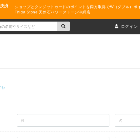
ド決済
ショップとクレジットカードのポイントを両方取得でW（ダブル）ポ
Thida Stone 天然石パワーストーン沖縄店
ト
ログイン
✨️