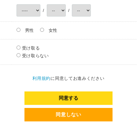
/
/
男性
女性
受け取る
受け取らない
利用規約
に同意してお進みください
同意する
同意しない