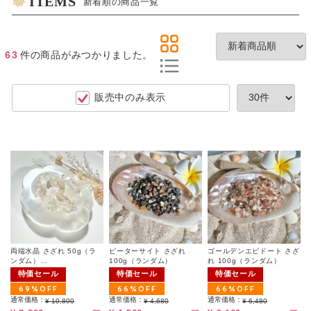
ITEMS
新着順の商品一覧
63
件
の商品がみつかりました。
販売中のみ表示
両端水晶 さざれ 50g（ラ
ピーターサイト さざれ
ゴールデンエピドート さざ
ンダム）
100g（ランダム）
れ 100g（ランダム）
パワーストーンブレスを浄
特価セール
特価セール
特価セール
化するには十分な量ですの
69%OFF
66%OFF
66%OFF
で、空間の浄化、お風呂で
のご利用など、お好きな用
通常価格：
通常価格：
通常価格：
¥ 10,800
¥ 4,680
¥ 6,480
途に合わせてご利用くださ