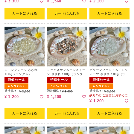
¥ 3,300
¥ 1,560
¥ 2,160
い。
カートに入れる
カートに入れる
カートに入れる
レモンクォーツ さざれ
ミックスサンムーンストー
グリーンファントムインク
100g（ランダム）
ン さざれ 100g（ランダ
ォーツ さざれ 100g（ラン
ム）
ダム）
特価セール
特価セール
特価セール
66%OFF
66%OFF
66%OFF
通常価格：
通常価格：
通常価格：
¥ 3,600
¥ 3,600
¥ 3,600
残り2点 ご注文はお早めに!
¥ 1,200
¥ 1,200
¥ 1,200
カートに入れる
カートに入れる
カートに入れる