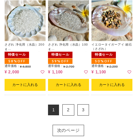
さざれ 浄化用（水晶）200
さざれ 浄化用（水晶）100
イエロータイガーアイ 細石
ｇ
ｇ
（さざれ）
小分けにして、1つはブレ
小さな小皿に入れて、お持
特価セール
特価セール
特価セール
スの浄化用、もう1つは部
ちのブレスレットを載せる
58%OFF
59%OFF
50%OFF
屋の浄化用と使い分けるの
とちょうど良い量です。イ
にも適した量です。
通常価格：
ンテリアとしてもお使いい
通常価格：
通常価格：
¥ 4,800
¥ 2,700
¥ 2,200
ただけます。
¥ 2,000
¥ 1,100
¥ 1,100
カートに入れる
カートに入れる
カートに入れる
1
2
3
次のページ