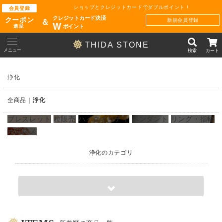
ショップとクレジットカードでダブルポイント !
会員登録
クレジットカード決済
クーポン
新規会員登録
＆
W
ポイント
進呈
THIDA STONE
メニュー
検索
カート
浄化
全商品
浄化
ブレスレット
粒販売
ハイクオリティ
ペンダント
リング・指輪
オススメ
浄化のカテゴリ