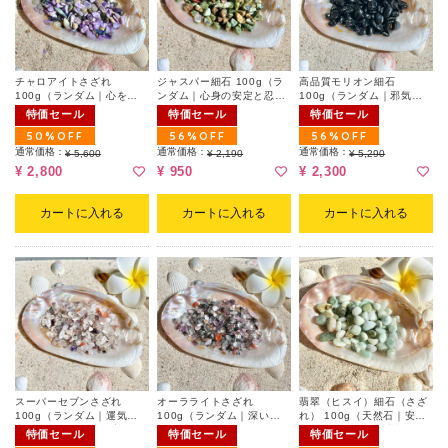
チャロアイトさざれ
ジャスパー細石 100g（ラ
高品質モリオン細石
100g（ランダム｜心を浄
ンダム｜心身の安定と忍耐
100g（ランダム｜邪気払
化と精神的な癒やし）
力）
い/精神的な安定）
特価セール
特価セール
特価セール
50%OFF
56%OFF
56%OFF
通常価格：
通常価格：
通常価格：
¥ 5,600
¥ 2,190
¥ 5,290
¥ 2,800
¥ 950
¥ 2,300
カートに入れる
カートに入れる
カートに入れる
スーパーセブンさざれ
オーラライトさざれ
翡翠（ヒスイ）細石（さざ
100g（ランダム｜運気を
100g（ランダム｜深い癒
れ） 100g（天然石｜安ら
高めチャンスを引き寄せ
しと神秘の石）
ぎの象徴｜繁栄と幸福をも
特価セール
特価セール
特価セール
る）
たらす石）