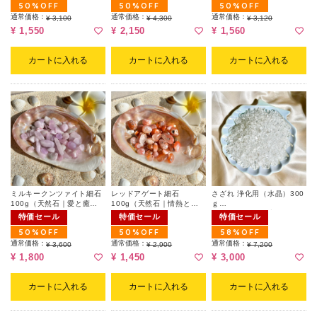
50%OFF
50%OFF
50%OFF
通常価格：
通常価格：
通常価格：
¥ 3,100
¥ 4,300
¥ 3,120
¥ 1,550
¥ 2,150
¥ 1,560
カートに入れる
カートに入れる
カートに入れる
ミルキークンツァイト細石
レッドアゲート細石
さざれ 浄化用（水晶）300
100g（天然石｜愛と癒し
100g（天然石｜情熱と勇
ｇ
の波動｜心を穏やかに保つ
気｜心身のバランスを整え
パワーストーンブレスを浄
特価セール
特価セール
特価セール
石）
る石）
化するには十分な量ですの
50%OFF
50%OFF
58%OFF
で、空間の浄化、お風呂で
通常価格：
通常価格：
のご利用など、お好きな用
通常価格：
¥ 3,600
¥ 2,900
¥ 7,200
途に合わせてご利用くださ
¥ 1,800
¥ 1,450
¥ 3,000
い。
カートに入れる
カートに入れる
カートに入れる