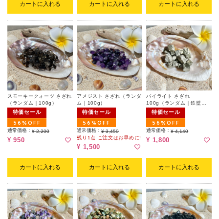
カートに入れる
カートに入れる
カートに入れる
スモーキークォーツ さざれ
アメジスト さざれ（ランダ
パイライト さざれ
（ランダム｜100g）
ム｜100g）
100g（ランダム｜鉄壁の
守護石）
特価セール
特価セール
特価セール
56%OFF
56%OFF
56%OFF
通常価格：
通常価格：
通常価格：
¥ 2,200
¥ 3,450
¥ 4,140
残り1点 ご注文はお早めに!
¥ 950
¥ 1,800
¥ 1,500
カートに入れる
カートに入れる
カートに入れる