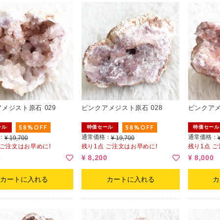
メジスト原石 029
ピンクアメジスト原石 028
ピンクアメ
58%OFF
58%OFF
ール
特価セール
特価セール
：
通常価格：
通常価格：
¥ 19,700
¥ 19,700
 ご注文はお早めに!
残り1点 ご注文はお早めに!
残り1点 
0
¥ 8,200
¥ 8,000
カートに入れる
カートに入れる
カ