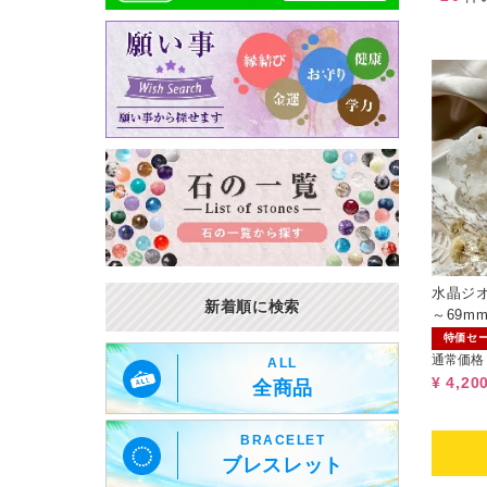
水晶ジオ
新着順に検索
～69m
ーリン
特価セ
通常価格
ALL
¥ 4,20
全商品
BRACELET
ブレスレット