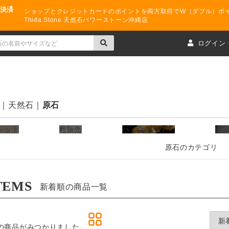
ド決済
ショップとクレジットカードのポイントを両方取得でW（ダブル）ポ
Thida Stone 天然石パワーストーン沖縄店
ト
ログイン
天然石
原石
レット
粒販売
ハイクオリティ
ペ
原石のカテゴリ
TEMS
新着順の商品一覧
の商品がみつかりました。