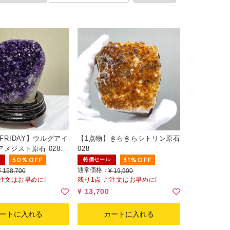
 FRIDAY】ウルグアイ
【1点物】きらきらシトリン原石
アメジスト原石 028
028
50%OFF
31%OFF
特価セール
通常価格：
¥ 158,700
¥ 19,900
ご注文はお早めに!
残り1点 ご注文はお早めに!
¥ 13,700
ートに入れる
カートに入れる