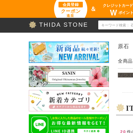
会員登録
クレジットカー
＆
W
クーポン
ポイン
進呈
THIDA STONE
原石
全商品
ブレス
I
20
件