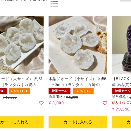
ード（大サイズ） 約61
水晶ジオード（小サイズ） 約56
【BLACK
m（ランダム｜万能のヒ
～60mm（ランダム｜万能のヒ
産 高品質
グ）
ーリング）
(台座付き)
66%OFF
56%OFF
ール
特価セール
特価セール
：
通常価格：
通常価格：
¥ 12,600
¥ 6,900
残り1点 
0
¥ 3,000
¥ 79,350
カートに入れる
カートに入れる
カ