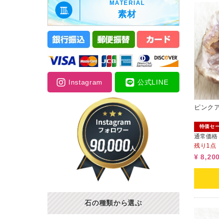
MATERIAL
素材
Instagram
公式LINE
ピンクア
特価セ
通常価格
残り1点
¥ 8,20
石の種類から選ぶ