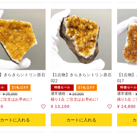
物】きらきらシトリン原石
【1点物】きらきらシトリン原石
【1点物
022
017
31%OFF
31%OFF
ール
特価セール
特価セール
：
通常価格：
通常価格：
¥ 25,000
¥ 19,000
 ご注文はお早めに!
残り1点 ご注文はお早めに!
残り1点 
00
¥ 13,100
¥ 14,800
カートに入れる
カートに入れる
カ