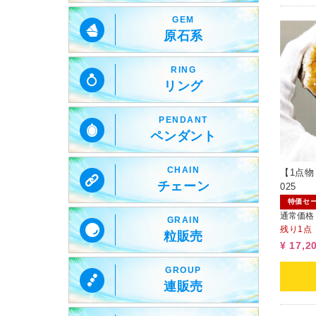
GEM
原石系
RING
リング
PENDANT
ペンダント
CHAIN
【1点
チェーン
025
特価セ
通常価格
GRAIN
残り1点
粒販売
¥ 17,2
GROUP
連販売