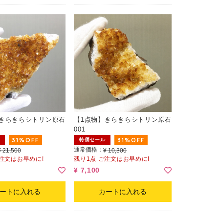
】きらきらシトリン原石
【1点物】きらきらシトリン原石
001
31%OFF
31%OFF
特価セール
通常価格：
¥ 21,500
¥ 10,300
ご注文はお早めに!
残り1点 ご注文はお早めに!
¥ 7,100
ートに入れる
カートに入れる