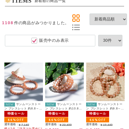
ITEMS
新着順の商品一覧
1108
件
の商品がみつかりました。
販売中のみ表示
NEW
サンムーンストー
NEW
サンムーンストー
NEW
サンムーンストー
ン ブレスレット 約8.8～
ン ブレスレット 約10.8～
ン ブレスレット 約9.8～
9.3mm（ランダム）
11.3mm（ランダム）
10.3mm（ランダム）
特価セール
特価セール
特価セール
66%OFF
66%OFF
66%OFF
通常価格：
通常価格：
通常価格：
¥ 7,140
¥ 23,400
¥ 19,440
残り2点 ご注文はお早めに!