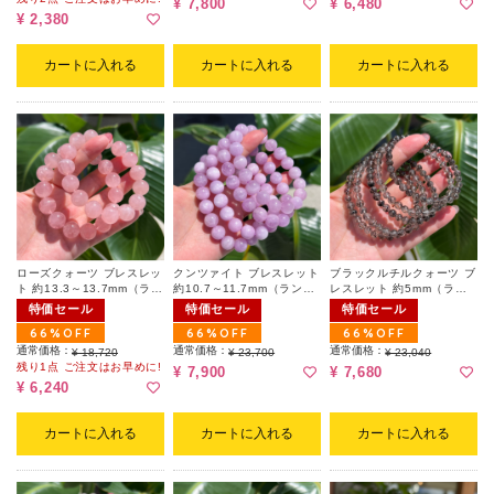
¥ 7,800
¥ 6,480
¥ 2,380
カートに入れる
カートに入れる
カートに入れる
ローズクォーツ ブレスレッ
クンツァイト ブレスレット
ブラックルチルクォーツ ブ
ト 約13.3～13.7mm（ラン
約10.7～11.7mm（ランダ
レスレット 約5mm（ラン
ダム）
ム）
ダム）
特価セール
特価セール
特価セール
66%OFF
66%OFF
66%OFF
通常価格：
通常価格：
通常価格：
¥ 18,720
¥ 23,700
¥ 23,040
残り1点 ご注文はお早めに!
¥ 7,900
¥ 7,680
¥ 6,240
カートに入れる
カートに入れる
カートに入れる