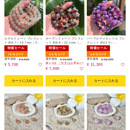
ルチルクォーツ ブレスレッ
ガーデンクォーツ ブレスレ
パープルマイカシリカ ブレ
ト 約9.7～10.7mm（ラン
ット 約9.8～10.1mm（ラ
スレット 約13.0～
ダム）
ンダム）
13.5mm（ランダム）（ポ
特価セール
特価セール
特価セール
ーチ付）
16%OFF
66%OFF
66%OFF
通常価格：
通常価格：
通常価格：
¥ 6,840
¥ 23,400
¥ 33,900
残り3点 ご注文はお早めに!
¥ 5,700
¥ 11,300
¥ 7,800
カートに入れる
カートに入れる
カートに入れる