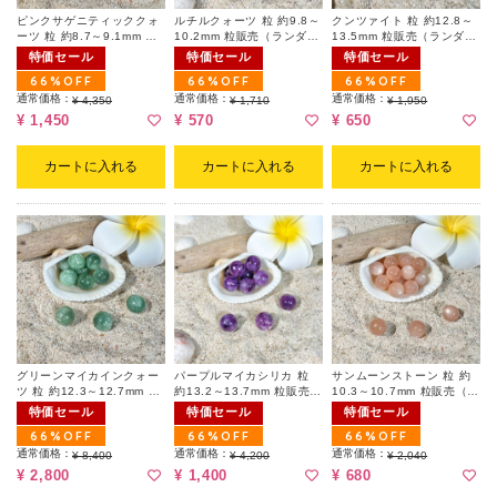
ピンクサゲニティッククォ
ルチルクォーツ 粒 約9.8～
クンツァイト 粒 約12.8～
ーツ 粒 約8.7～9.1mm 粒
10.2mm 粒販売（ランダ
13.5mm 粒販売（ランダ
販売（ランダム｜天然キズ
ム）
ム）
特価セール
特価セール
特価セール
有）
66%OFF
66%OFF
66%OFF
通常価格：
通常価格：
通常価格：
¥ 4,350
¥ 1,710
¥ 1,950
¥ 1,450
¥ 570
¥ 650
カートに入れる
カートに入れる
カートに入れる
グリーンマイカインクォー
パープルマイカシリカ 粒
サンムーンストーン 粒 約
ツ 粒 約12.3～12.7mm 粒
約13.2～13.7mm 粒販売
10.3～10.7mm 粒販売（ラ
販売（ランダム）
（ランダム）
ンダム）
特価セール
特価セール
特価セール
66%OFF
66%OFF
66%OFF
通常価格：
通常価格：
通常価格：
¥ 8,400
¥ 4,200
¥ 2,040
¥ 2,800
¥ 1,400
¥ 680