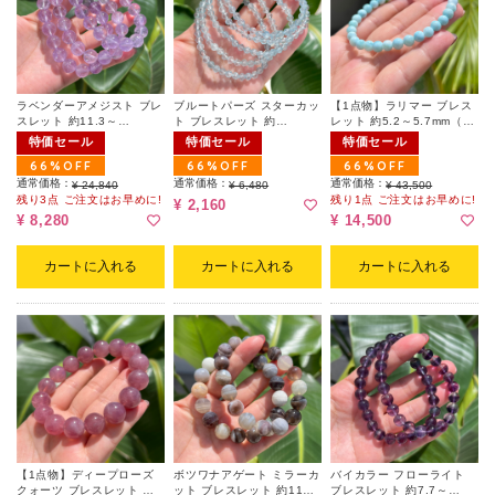
ラベンダーアメジスト ブレ
ブルートパーズ スターカッ
【1点物】ラリマー ブレス
スレット 約11.3～
ト ブレスレット 約
レット 約5.2～5.7mm（ポ
11.6mm（ランダム）
5mm（ランダム）
ーチ付）
特価セール
特価セール
特価セール
66%OFF
66%OFF
66%OFF
通常価格：
通常価格：
通常価格：
¥ 24,840
¥ 6,480
¥ 43,500
残り3点 ご注文はお早めに!
残り1点 ご注文はお早めに!
¥ 2,160
¥ 8,280
¥ 14,500
カートに入れる
カートに入れる
カートに入れる
【1点物】ディープローズ
ボツワナアゲート ミラーカ
バイカラー フローライト
クォーツ ブレスレット 約
ット ブレスレット 約11～
ブレスレット 約7.7～