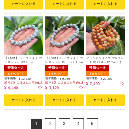
カートに入れる
カートに入れる
カートに入れる
【1点物】K2アズライト ブ
【1点物】K2アズライト ブ
アラシャンメノウ ブレスレ
レスレット 約10.0～
レスレット 約8.5～9.1mm
ット 約11.4～12.2mm（ラ
10.7mm
ンダム）
特価セール
特価セール
特価セール
66%OFF
66%OFF
66%OFF
通常価格：
通常価格：
通常価格：
¥ 13,320
¥ 9,360
¥ 22,200
残り1点 ご注文はお早めに!
残り1点 ご注文はお早めに!
¥ 7,400
¥ 4,440
¥ 3,120
カートに入れる
カートに入れる
カートに入れる
1
2
3
4
5