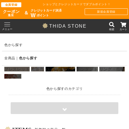
ショップとクレジットカードでダブルポイント !
会員登録
クレジットカード決済
クーポン
新規会員登録
＆
W
ポイント
進呈
THIDA STONE
メニュー
検索
カート
色から探す
全商品
色から探す
ブレスレット
粒販売
ハイクオリティ
ペンダント
リング・指輪
オススメ
色から探すのカテゴリ