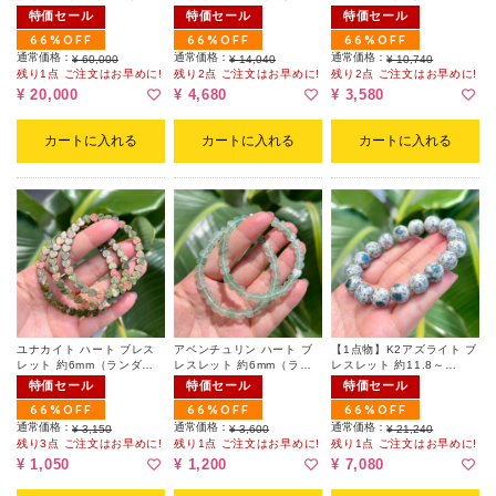
12.9～13.2mm 001（ポー
12mm（ランダム）
8.2mm（ランダム）
特価セール
特価セール
特価セール
チ付）
66%OFF
66%OFF
66%OFF
通常価格：
通常価格：
通常価格：
¥ 60,000
¥ 14,040
¥ 10,740
残り1点 ご注文はお早めに!
残り2点 ご注文はお早めに!
残り2点 ご注文はお早めに!
¥ 20,000
¥ 4,680
¥ 3,580
カートに入れる
カートに入れる
カートに入れる
ユナカイト ハート ブレス
アベンチュリン ハート ブ
【1点物】K2アズライト ブ
レット 約6mm（ランダム
レスレット 約6mm（ラン
レスレット 約11.8～
｜欠け有）
ダム）
12.2mm
特価セール
特価セール
特価セール
66%OFF
66%OFF
66%OFF
通常価格：
通常価格：
通常価格：
¥ 3,150
¥ 3,600
¥ 21,240
残り3点 ご注文はお早めに!
残り1点 ご注文はお早めに!
残り1点 ご注文はお早めに!
¥ 1,050
¥ 1,200
¥ 7,080