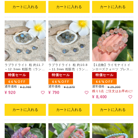
カートに入れる
カートに入れる
カートに入れる
ラブラドライト 粒 約11.7
ラブラドライト 粒 約10.8
【1点物】ライモナイトイ
～12.3mm 粒販売（ランダ
～11.3mm 粒販売（ランダ
ンローズクォーツ ブレスレ
ム）
ム）
ット 約13.2～13.4mm
特価セール
特価セール
特価セール
66%OFF
66%OFF
66%OFF
通常価格：
通常価格：
通常価格：
¥ 2,760
¥ 2,370
¥ 25,200
残り1点 ご注文はお早めに!
¥ 920
¥ 790
¥ 8,400
カートに入れる
カートに入れる
カートに入れる