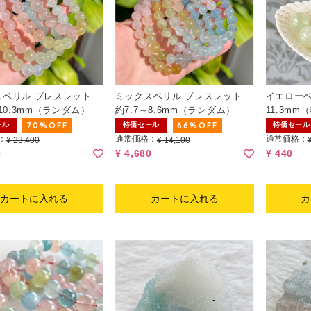
スベリル ブレスレット
ミックスベリル ブレスレット
イエローベリ
～10.3mm（ランダム）
約7.7～8.6mm（ランダム）
11.3m
栄を引き
70%OFF
66%OFF
ール
特価セール
特価セール
：
通常価格：
通常価格：
¥ 23,400
¥ 14,100
0
¥ 4,680
¥ 440
カートに入れる
カートに入れる
カ