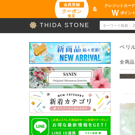
会員登録
クレジットカー
＆
W
クーポン
ポイン
進呈
THIDA STONE
ベリ
全商品
ブレス