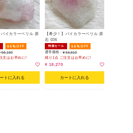
バイカラーベリル 原
【希少！】バイカラーベリル 原
石 036
66%OFF
66%OFF
特価セール
通常価格：
¥ 56,160
¥ 54,810
ご注文はお早めに!
残り1点 ご注文はお早めに!
¥ 18,270
ートに入れる
カートに入れる