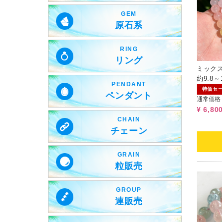
GEM
原石系
RING
リング
ミック
約9.8
PENDANT
特価セ
ペンダント
通常価格
¥ 6,80
CHAIN
チェーン
GRAIN
粒販売
GROUP
連販売