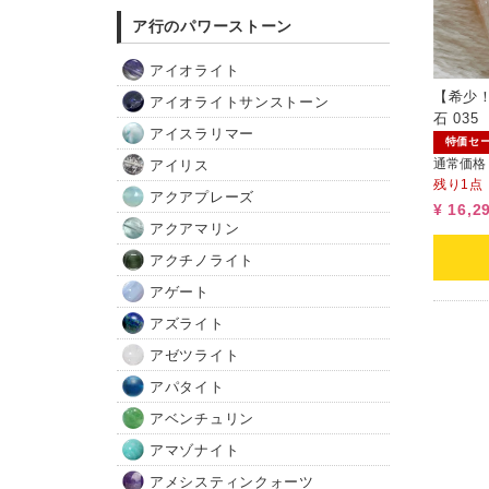
ア行のパワーストーン
アイオライト
【希少
アイオライトサンストーン
石 035
アイスラリマー
特価セ
通常価格
アイリス
残り1点
アクアプレーズ
¥ 16,2
アクアマリン
アクチノライト
アゲート
アズライト
アゼツライト
アパタイト
アベンチュリン
アマゾナイト
アメシスティンクォーツ