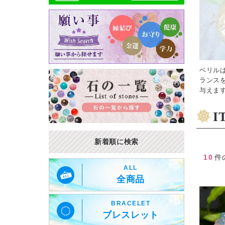
ベリル
ランス
与えま
I
新着順に検索
10
件
ALL
全商品
BRACELET
ブレスレット