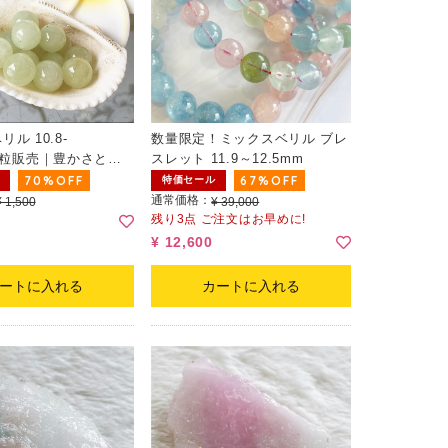
ル 10.8-
数量限定！ミックスベリル ブレ
m（粒販売｜豊かさと繁
スレット 11.9～12.5mm
寄せる）
70%OFF
67%OFF
特価セール
通常価格：
¥ 1,500
¥ 39,000
残り3点 ご注文はお早めに!
¥ 12,600
ートに入れる
カートに入れる