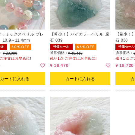
定！ミックスベリル ブレ
【希少！】バイカラーベリル 原
【希少！】
10.9～11.4mm
石 039
石 038
60%OFF
66%OFF
ール
特価セール
特価セール
：
通常価格：
通常価格：
¥ 23,000
¥ 49,410
 ご注文はお早めに!
残り1点 ご注文はお早めに!
残り1点 
0
¥ 16,470
¥ 18,720
カートに入れる
カートに入れる
カ