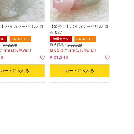
！】バイカラーベリル 原
【希少！】バイカラーベリル 原
石 027
66%OFF
66%OFF
ール
特価セール
：
通常価格：
¥ 48,870
¥ 63,720
 ご注文はお早めに!
残り1点 ご注文はお早めに!
90
¥ 21,240
カートに入れる
カートに入れる