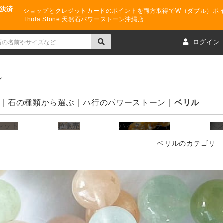
ド決済
ショップとクレジットカードのポイントを両方取得でW（ダブル）ポ
Thida Stone 天然石パワーストーン沖縄店
ト
ログイン
ル
石の種類から選ぶ
ハ行のパワーストーン
ベリル
レット
粒販売
ハイクオリティ
ペ
ベリルのカテゴリ