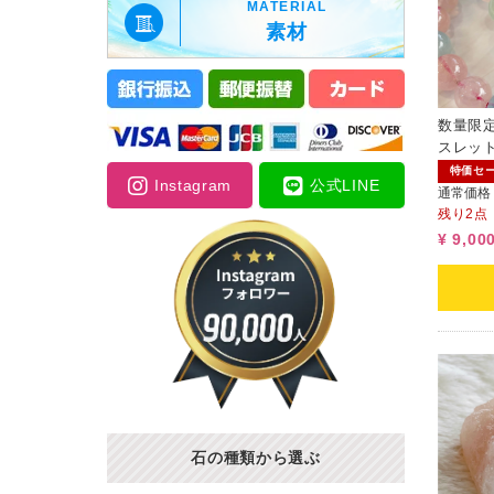
MATERIAL
素材
数量限
スレット 
特価セ
Instagram
公式LINE
通常価格
残り2点
¥ 9,00
石の種類から選ぶ