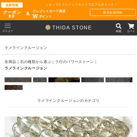
ショップとクレジットカードでダブルポイント !
会員登録
クレジットカード決済
クーポン
新規会員登録
＆
W
ポイント
進呈
THIDA STONE
メニュー
検索
カート
ラメラインクルージョン
全商品
石の種類から選ぶ
ラ行のパワーストーン
ラメラインクルージョン
ブレスレット
粒販売
ハイクオリティ
ペンダント
リング・指輪
オススメ
ラメラインクルージョンのカテゴリ