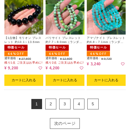
【1点物】モリオン ブレス
バリサイト ブレスレット
アマゾナイト ブレスレット
レット 約13.1～13.6mm
約7.7～8.0mm（ランダム
約6.8～7.1mm（ランダ
｜天然ヘコミ有）
ム）
特価セール
特価セール
特価セール
66%OFF
66%OFF
66%OFF
通常価格：
通常価格：
通常価格：
¥ 27,600
¥ 12,600
¥ 9,720
残り1点 ご注文はお早めに!
残り2点 ご注文はお早めに!
¥ 3,240
¥ 9,200
¥ 4,200
カートに入れる
カートに入れる
カートに入れる
1
2
3
4
5
次のページ