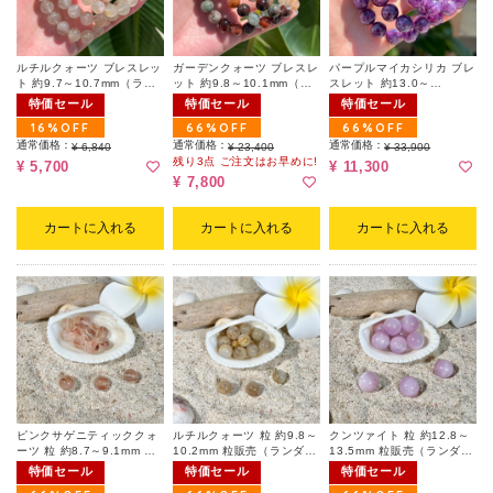
ルチルクォーツ ブレスレッ
ガーデンクォーツ ブレスレ
パープルマイカシリカ ブレ
ト 約9.7～10.7mm（ラン
ット 約9.8～10.1mm（ラ
スレット 約13.0～
ダム）
ンダム）
13.5mm（ランダム）（ポ
特価セール
特価セール
特価セール
ーチ付）
16%OFF
66%OFF
66%OFF
通常価格：
通常価格：
通常価格：
¥ 6,840
¥ 23,400
¥ 33,900
残り3点 ご注文はお早めに!
¥ 5,700
¥ 11,300
¥ 7,800
カートに入れる
カートに入れる
カートに入れる
ピンクサゲニティッククォ
ルチルクォーツ 粒 約9.8～
クンツァイト 粒 約12.8～
ーツ 粒 約8.7～9.1mm 粒
10.2mm 粒販売（ランダ
13.5mm 粒販売（ランダ
販売（ランダム｜天然キズ
ム）
ム）
特価セール
特価セール
特価セール
有）