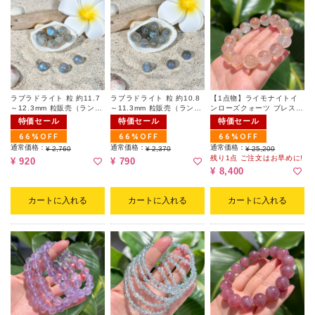
ラブラドライト 粒 約11.7
ラブラドライト 粒 約10.8
【1点物】ライモナイトイ
～12.3mm 粒販売（ランダ
～11.3mm 粒販売（ランダ
ンローズクォーツ ブレスレ
ム）
ム）
ット 約13.2～13.4mm
特価セール
特価セール
特価セール
66%OFF
66%OFF
66%OFF
通常価格：
通常価格：
通常価格：
¥ 2,760
¥ 2,370
¥ 25,200
残り1点 ご注文はお早めに!
¥ 920
¥ 790
¥ 8,400
カートに入れる
カートに入れる
カートに入れる