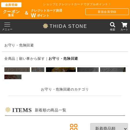
ショップとクレジットカードでダブルポイント !
会員登録
クレジットカード決済
クーポン
新規会員登録
＆
W
ポイント
進呈
THIDA STONE
メニュー
検索
カート
お守り・危険回避
全商品
願い事から探す
お守り・危険回避
ブレスレット
粒販売
ハイクオリティ
ペンダント
リング・指輪
オススメ
お守り・危険回避のカテゴリ
ITEMS
新着順の商品一覧