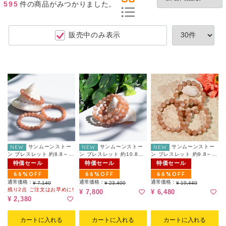
595
件
の商品がみつかりました。
販売中のみ表示
NEW
サンムーンストー
NEW
サンムーンストー
NEW
サンムーンストー
ン ブレスレット 約8.8～
ン ブレスレット 約10.8～
ン ブレスレット 約9.8～
9.3mm（ランダム）
11.3mm（ランダム）
10.3mm（ランダム）
特価セール
特価セール
特価セール
66%OFF
66%OFF
66%OFF
通常価格：
通常価格：
通常価格：
¥ 7,140
¥ 23,400
¥ 19,440
残り2点 ご注文はお早めに!
¥ 7,800
¥ 6,480
¥ 2,380
カートに入れる
カートに入れる
カートに入れる