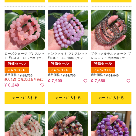
ローズクォーツ ブレスレッ
クンツァイト ブレスレット
ブラックルチルクォーツ ブ
ト 約13.3～13.7mm（ラン
約10.7～11.7mm（ランダ
レスレット 約5mm（ラン
ダム）
ム）
ダム）
特価セール
特価セール
特価セール
66%OFF
66%OFF
66%OFF
通常価格：
通常価格：
通常価格：
¥ 18,720
¥ 23,700
¥ 23,040
残り1点 ご注文はお早めに!
¥ 7,900
¥ 7,680
¥ 6,240
カートに入れる
カートに入れる
カートに入れる