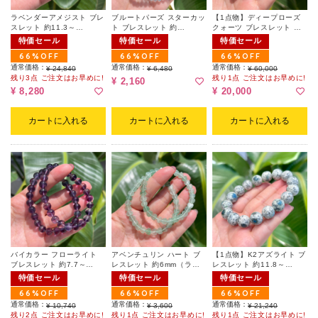
ラベンダーアメジスト ブレ
ブルートパーズ スターカッ
【1点物】ディープローズ
スレット 約11.3～
ト ブレスレット 約
クォーツ ブレスレット 約
11.6mm（ランダム）
5mm（ランダム）
12.9～13.2mm 001（ポー
特価セール
特価セール
特価セール
チ付）
66%OFF
66%OFF
66%OFF
通常価格：
通常価格：
通常価格：
¥ 24,840
¥ 6,480
¥ 60,000
残り3点 ご注文はお早めに!
残り1点 ご注文はお早めに!
¥ 2,160
¥ 8,280
¥ 20,000
カートに入れる
カートに入れる
カートに入れる
バイカラー フローライト
アベンチュリン ハート ブ
【1点物】K2アズライト ブ
ブレスレット 約7.7～
レスレット 約6mm（ラン
レスレット 約11.8～
8.2mm（ランダム）
ダム）
12.2mm
特価セール
特価セール
特価セール
66%OFF
66%OFF
66%OFF
通常価格：
通常価格：
通常価格：
¥ 10,740
¥ 3,600
¥ 21,240
残り2点 ご注文はお早めに!
残り1点 ご注文はお早めに!
残り1点 ご注文はお早めに!