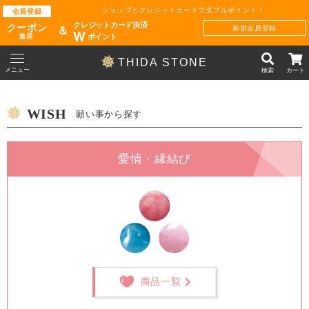
ショップとクレジットカードでダブルポイント !
会員登録
クレジットカード決済
クーポン
新規会員登録
＆
W
ポイント
進呈
THIDA STONE
メニュー
検索
カート
WISH
願い事から探す
愛情・縁結び
商品一覧