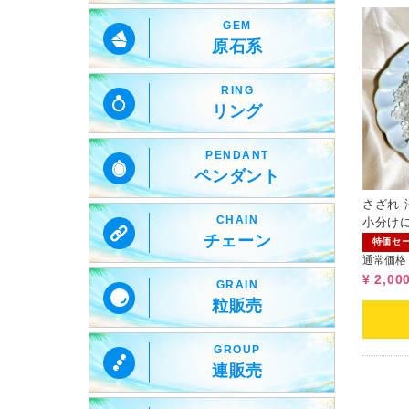
GEM
原石系
RING
リング
PENDANT
ペンダント
さざれ 
CHAIN
小分け
チェーン
化用、
特価セ
使い分
通常価格
す。
¥ 2,00
GRAIN
粒販売
GROUP
連販売