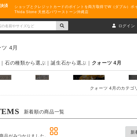
ド決済
ショップとクレジットカードのポイントを両方取得でW（ダブル）ポ
Thida Stone 天然石パワーストーン沖縄店
ト
ログイン
ツ 4月
石の種類から選ぶ
誕生石から選ぶ
クォーツ 4月
レット
粒販売
ハイクオリティ
ペ
クォーツ 4月のカテゴ
TEMS
新着順の商品一覧
商品がみつかりました。