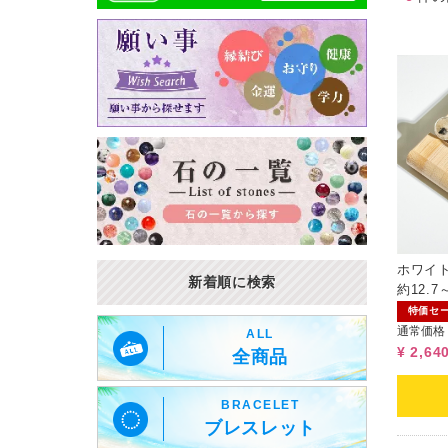
ホワイ
新着順に検索
約12.7
ダム）
特価セ
通常価格
ALL
¥ 2,64
全商品
BRACELET
ブレスレット