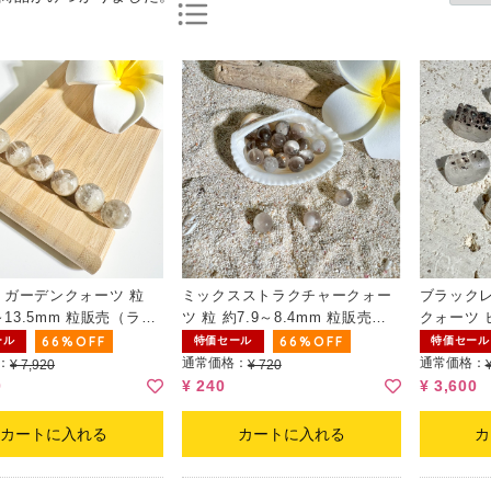
トガーデンクォーツ 粒
ミックスストラクチャークォー
ブラック
～13.5mm 粒販売（ラン
ツ 粒 約7.9～8.4mm 粒販売
クォーツ 
（ランダム）
17.0mm
66%OFF
66%OFF
ール
特価セール
特価セール
：
通常価格：
通常価格：
¥ 7,920
¥ 720
0
¥ 240
¥ 3,600
カートに入れる
カートに入れる
カ