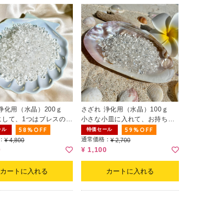
浄化用（水晶）200ｇ
さざれ 浄化用（水晶）100ｇ
にして、1つはブレスの浄
小さな小皿に入れて、お持ちの
もう1つは部屋の浄化用と
ブレスレットを載せるとちょう
58%OFF
59%OFF
ール
特価セール
けるのにも適した量で
ど良い量です。インテリアとし
：
通常価格：
¥ 4,800
¥ 2,700
てもお使いいただけます。
0
¥ 1,100
カートに入れる
カートに入れる