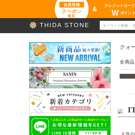
会員登録
クレジットカー
＆
W
クーポン
ポイン
進呈
THIDA STONE
クォー
全商品
ブレス
I
6
件
の