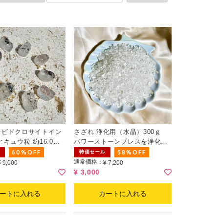
レピドクロサイトイン
さざれ 浄化用（水晶）300ｇ
ヒキュウ粒 約16.0～
パワーストーンブレスを浄化す
(ランダム)
るには十分な量ですので、空間
60%OFF
58%OFF
特価セール
の浄化、お風呂でのご利用な
通常価格：
¥ 9,000
¥ 7,200
ど、お好きな用途に合わせてご
¥ 3,000
利用ください。
ートに入れる
カートに入れる