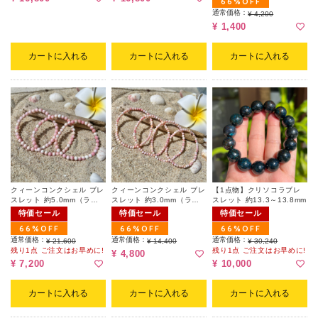
66%OFF
通常価格：
¥ 4,200
¥ 1,400
カートに入れる
カートに入れる
カートに入れる
クィーンコンクシェル ブレ
クィーンコンクシェル ブレ
【1点物】クリソコラブレ
スレット 約5.0mm（ラン
スレット 約3.0mm（ラン
スレット 約13.3～13.8mm
ダム）
ダム）
特価セール
特価セール
特価セール
66%OFF
66%OFF
66%OFF
通常価格：
通常価格：
通常価格：
¥ 21,600
¥ 14,400
¥ 30,240
残り1点 ご注文はお早めに!
残り1点 ご注文はお早めに!
¥ 4,800
¥ 7,200
¥ 10,000
カートに入れる
カートに入れる
カートに入れる