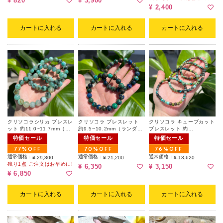
¥ 820
¥ 3,900
¥ 2,400
カートに入れる
カートに入れる
カートに入れる
クリソコラシリカ ブレスレ
クリソコラ ブレスレット
クリソコラ キューブカット
ット 約11.0~11.7mm（ラ
約9.5~10.2mm（ランダム
ブレスレット 約
ンダム｜天然キズ有）
｜天然キズ有）
4~5mm（ランダム｜天然
特価セール
特価セール
特価セール
キズ有）
77%OFF
70%OFF
76%OFF
通常価格：
通常価格：
通常価格：
¥ 29,800
¥ 21,200
¥ 13,620
残り1点 ご注文はお早めに!
¥ 6,350
¥ 3,150
¥ 6,850
カートに入れる
カートに入れる
カートに入れる