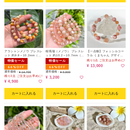
アラシャンメノウ ブレスレ
桜瑪瑙（メノウ） ブレスレ
【一点物】フォッシルコー
ット 約9.8～10.2mm（ラ
ット 約10.2～10.7mm（ラ
ラル くまちゃん デザイン
ンダム）
ンダム｜天然ヘコミ有）
ブレスレット 001（ポーチ
残り1点 ご注文はお早めに!
特価セール
特価セール
付）
¥ 13,000
66%OFF
66%OFF
通常価格：
通常価格：
¥ 14,700
¥ 9,600
残り2点 ご注文はお早めに!
¥ 3,200
¥ 4,900
カートに入れる
カートに入れる
カートに入れる