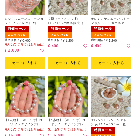
ミックスムーンストーンカ
塩源ピーチメノウ 約
オレンジサンムーンストー
ット ブレスレット 約
11.9~12.3mm 粒販売（ラ
ン 約9.3～9.7mm 粒販売
4mm（ランダム）
ンダム）
(ランダム|天然キズ有)
特価セール
特価セール
特価セール
66%OFF
66%OFF
66%OFF
通常価格：
通常価格：
通常価格：
¥ 6,000
¥ 1,200
¥ 1,200
残り1点 ご注文はお早めに!
¥ 400
¥ 400
¥ 2,000
カートに入れる
カートに入れる
カートに入れる
【1点物】【ポーチ付】ロ
【1点物】【ポーチ付】ロ
オレンジサンムーンストー
ードナイトデザインブレス
ードナイトデザインブレス
ン 約12.7～13.1mm 粒販
レット 002
レット 001
売（ランダム）
残り1点 ご注文はお早めに!
残り1点 ご注文はお早めに!
特価セール
¥ 16,800
¥ 16,800