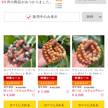
60
件
の商品がみつかりました。
販売中のみ表示
ボツワナアゲート ミラーカ
アラシャンメノウ ブレスレ
アラシャンメノウ ブレスレ
ット ブレスレット 約11～
ット 約11.4～12.2mm（ラ
ット 約10.7～11.2mm（ラ
12mm（ランダム）
ンダム）
ンダム）
特価セール
特価セール
特価セール
66%OFF
66%OFF
66%OFF
通常価格：
通常価格：
通常価格：
¥ 14,040
¥ 22,200
¥ 18,000
残り2点 ご注文はお早めに!
残り1点 ご注文はお早めに!
¥ 7,400
¥ 4,680
¥ 6,000
カートに入れる
カートに入れる
カートに入れる