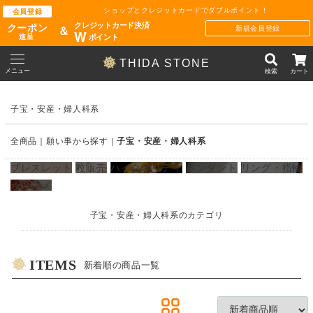
ショップとクレジットカードでダブルポイント !
会員登録
クレジットカード決済
クーポン
新規会員登録
＆
W
ポイント
進呈
THIDA STONE
メニュー
検索
カート
子宝・安産・婦人科系
全商品
願い事から探す
子宝・安産・婦人科系
ブレスレット
粒販売
ハイクオリティ
ペンダント
リング・指輪
オススメ
子宝・安産・婦人科系のカテゴリ
ITEMS
新着順の商品一覧