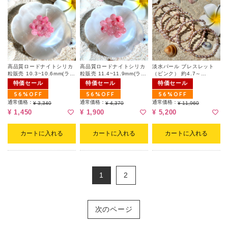
高品質ロードナイトシリカ
高品質ロードナイトシリカ
淡水パール ブレスレット
粒販売 10.3~10.6mm(ラン
粒販売 11.4~11.9mm(ラン
（ピンク） 約4.7～
ダム)
ダム)
5mm（ランダム）
特価セール
特価セール
特価セール
56%OFF
56%OFF
56%OFF
通常価格：
通常価格：
通常価格：
¥ 3,340
¥ 4,370
¥ 11,960
¥ 1,450
¥ 1,900
¥ 5,200
カートに入れる
カートに入れる
カートに入れる
1
2
次のページ