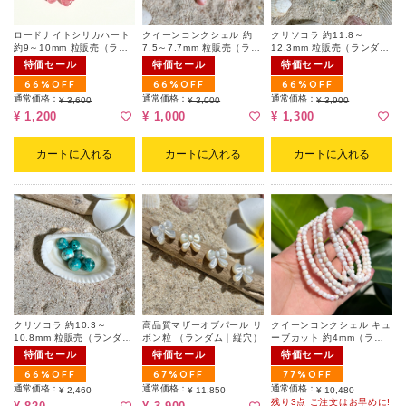
ロードナイトシリカハート
クイーンコンクシェル 約
クリソコラ 約11.8～
約9～10mm 粒販売（ラン
7.5～7.7mm 粒販売（ラン
12.3mm 粒販売（ランダ
ダム）
ダム）
ム）
特価セール
特価セール
特価セール
66%OFF
66%OFF
66%OFF
通常価格：
通常価格：
通常価格：
¥ 3,600
¥ 3,000
¥ 3,900
¥ 1,200
¥ 1,000
¥ 1,300
カートに入れる
カートに入れる
カートに入れる
クリソコラ 約10.3～
高品質マザーオブパール リ
クイーンコンクシェル キュ
10.8mm 粒販売（ランダ
ボン粒 （ランダム｜縦穴）
ーブカット 約4mm（ラン
ム）
ダム｜天然キズ有）
特価セール
特価セール
特価セール
66%OFF
67%OFF
77%OFF
通常価格：
通常価格：
通常価格：
¥ 2,460
¥ 11,850
¥ 10,480
残り3点 ご注文はお早めに!