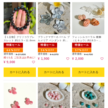
【１点物】クリソコラブレ
ブラックマザーオパール プ
フォッシルコーラル 貔貅
スレット 約11.5～11.8mm
ルメリア ペンダント 約
（ヒキュウ）約18.5～
43mm（ランダム）
19.5mm 粒販売（ランダ
特価セール
特価セール
特価セール
ム）
66%OFF
56%OFF
57%OFF
通常価格：
通常価格：
通常価格：
¥ 27,000
¥ 4,370
¥ 4,700
残り1点 ご注文はお早めに!
¥ 1,900
¥ 2,000
¥ 9,000
カートに入れる
カートに入れる
カートに入れる