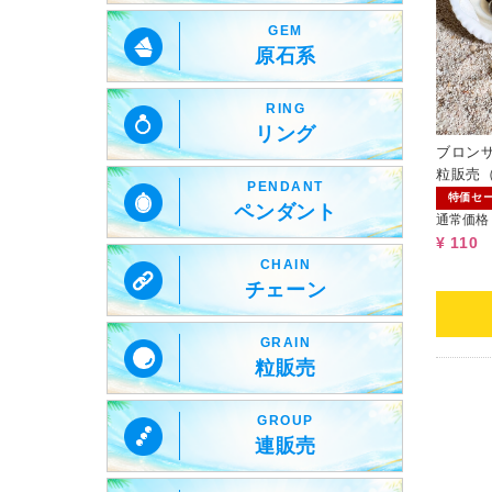
GEM
原石系
RING
リング
ブロンザイ
粒販売
PENDANT
特価セ
ペンダント
通常価格
¥ 110
CHAIN
チェーン
GRAIN
粒販売
GROUP
連販売