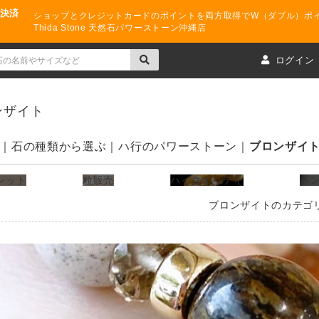
ド決済
ショップとクレジットカードのポイントを両方取得でW（ダブル）ポ
Thida Stone 天然石パワーストーン沖縄店
ト
ログイン
ンザイト
石の種類から選ぶ
ハ行のパワーストーン
ブロンザイ
レット
粒販売
ハイクオリティ
ペ
ブロンザイトのカテゴ