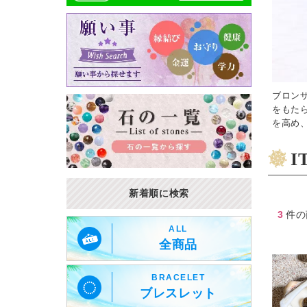
ブロン
をもた
を高め
I
新着順に検索
3
件
の
ALL
全商品
BRACELET
ブレスレット