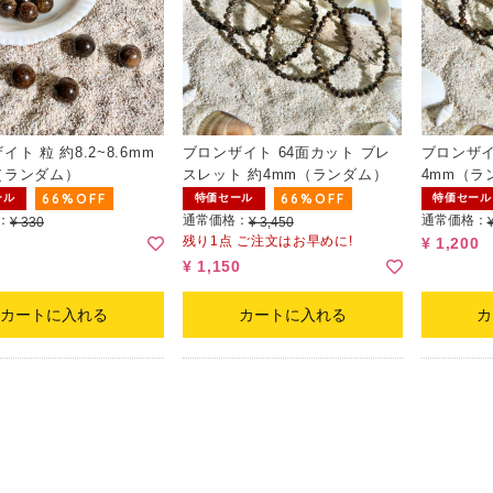
ト 粒 約8.2~8.6mm
ブロンザイト 64面カット ブレ
ブロンザイ
（ランダム）
スレット 約4mm（ランダム）
4mm（ラ
66%OFF
66%OFF
ール
特価セール
特価セール
：
通常価格：
通常価格：
¥ 330
¥ 3,450
残り1点 ご注文はお早めに!
¥ 1,200
¥ 1,150
カートに入れる
カートに入れる
カ