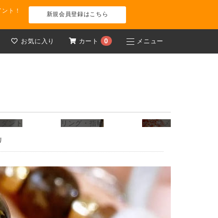
イント！
新規会員登録はこちら
0
お気に入り
カート
メニュー
ト
ンダント
リング・指輪
オススメ
リ