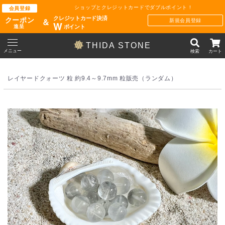
ショップとクレジットカードでダブルポイント !
会員登録
クレジットカード決済
クーポン
新規会員登録
＆
W
ポイント
進呈
THIDA STONE
メニュー
検索
カート
レイヤードクォーツ 粒 約9.4～9.7mm 粒販売（ランダム）