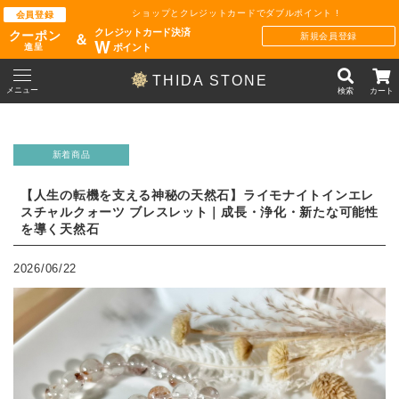
ショップとクレジットカードでダブルポイント !
会員登録
クレジットカード決済
クーポン
新規会員登録
＆
W
ポイント
進呈
THIDA STONE
メニュー
検索
カート
新着商品
【人生の転機を支える神秘の天然石】ライモナイトインエレ
スチャルクォーツ ブレスレット｜成長・浄化・新たな可能性
を導く天然石
2026/06/22