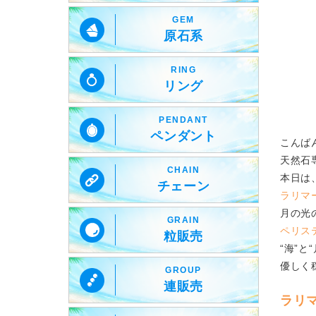
GEM
原石系
RING
リング
PENDANT
ペンダント
こんば
天然石専門
CHAIN
本日は
チェーン
ラリマ
月の光
GRAIN
ペリス
粒販売
“海”と
優しく
GROUP
連販売
ラリ