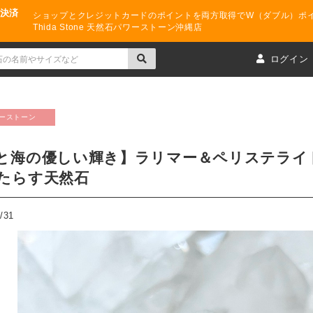
ド決済
ショップとクレジットカードのポイントを両方取得でW（ダブル）ポ
Thida Stone 天然石パワーストーン沖縄店
ト
ログイン
ーストーン
と海の優しい輝き】ラリマー＆ペリステライ
たらす天然石
/31