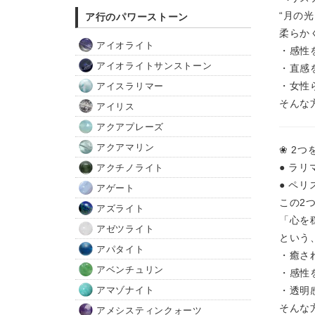
“月の
ア行のパワーストーン
柔らか
アイオライト
・感性
アイオライトサンストーン
・直感
・女性
アイスラリマー
そんな
アイリス
アクアプレーズ
アクアマリン
❀ 2つ
● ラリ
アクチノライト
● ペ
アゲート
この2
アズライト
「心を
アゼツライト
という
アパタイト
・癒さ
アベンチュリン
・感性
・透明
アマゾナイト
そんな
アメシスティンクォーツ