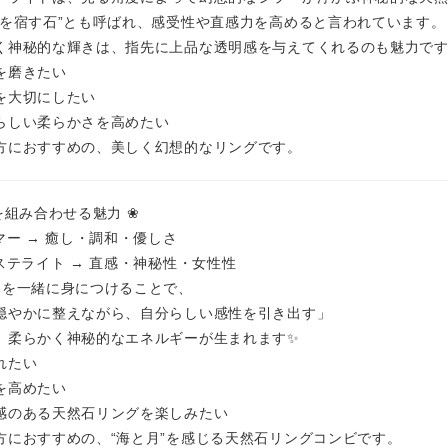
光を宿す石”とも呼ばれ、感受性や直感力を高めると言われています。
く神秘的な輝きは、指先に上品な透明感を与えてくれるのも魅力で
を磨きたい
を大切にしたい
らしい柔らかさを高めたい
方におすすめの、美しく幻想的なリングです。
を組み合わせる魅力 ❀
マー → 癒し・調和・優しさ
リステライト → 直感・神秘性・女性性
つを一緒に身につけることで、
穏やかに整えながら、自分らしい感性を引き出す」
、柔らかく神秘的なエネルギーが生まれます✨
れたい
を高めたい
感のある天然石リングを楽しみたい
方におすすめの、“海と月”を感じる天然石リングコンビです。