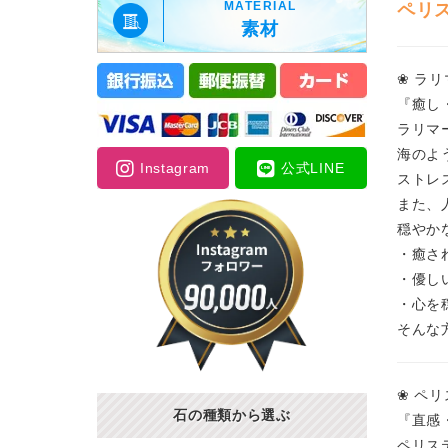
MATERIAL
ペリ
素材
❀ ラ
『癒し
ラリマ
海のよ
Instagram
公式LINE
ストレ
また、
穏やか
・癒さ
・優し
・心を
そんな
❀ ペ
石の種類から選ぶ
『直感
ペリス