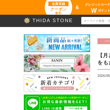
会員登録
クレジットカー
＆
W
クーポン
ポイン
進呈
THIDA STONE
パワ
【月
をも
2026/05