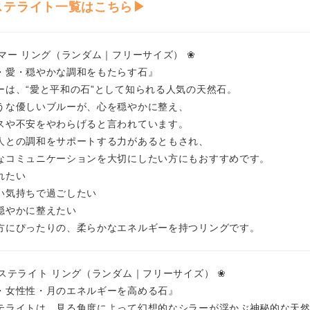
ステライト一覧はこちら▶
リマー リング（ランダム｜フリーサイズ） ❀
・愛・穏やかな調和をもたらす石』
ーは、“愛と平和の石”として知られる人気の天然石。
うな優しいブルーが、心を穏やかに整え、
スや不安をやわらげると言われています。
人との調和をサポートする力があるともされ、
なコミュニケーションを大切にしたい方にもおすすめです。
れたい
い気持ちで過ごしたい
穏やかに整えたい
方にぴったりの、柔らかなエネルギーを持つリングです。
リステライト リング（ランダム｜フリーサイズ） ❀
・女性性・月のエネルギーを高める石』
テライトは、見る角度によって幻想的なシラーが浮かぶ神秘的な天