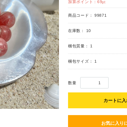
加算ポイント：
69
pt
商品コード：
99871
在庫数：
10
梱包質量：
1
梱包サイズ：
1
数量
カートに入
お気に入り