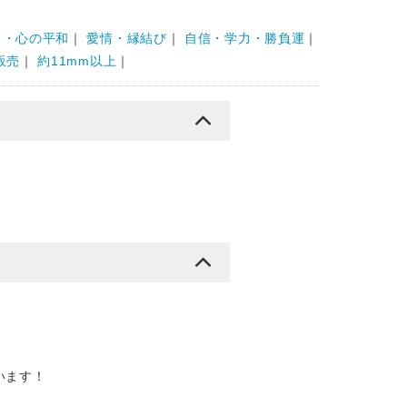
ス・心の平和
｜
愛情・縁結び
｜
自信・学力・勝負運
｜
販売
｜
約11mm以上
｜
います！