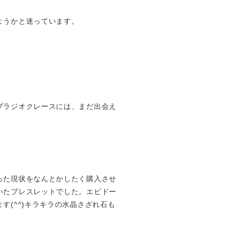
ようかと迷っています。
プラジオクレースには、まだ出会え
った現状をなんとかしたく購入させ
いたブレスレットでした。エピドー
(^^)キラキラの水晶さざれ石も