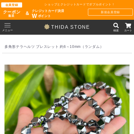
ショップとクレジットカードでダブルポイント !
会員登録
クレジットカード決済
クーポン
新規会員登録
＆
W
ポイント
進呈
THIDA STONE
メニュー
検索
カート
多角形テラヘルツ ブレスレット 約6～10mm（ランダム）