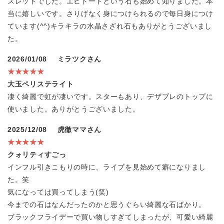
スレットでした。エピドートという石も始めて知りました。本
当に嬉しいです。さりげなく身につけられるので毎日身につけ
ています(^^)キラキラの水晶さざれ石もありがとうございまし
た。
2026/01/08
ミラツクさん
★★★★★
大玉ペリステライト
凄く綺麗で虹が凄いです。スターもあり、デザブレのトップに
使いました。ありがとうございました。
2025/12/08
虎徹ママさん
★★★★★
クォリティすごっ
インフル引きこもりの時に、ライブを見始めて癖になりまし
た。笑
気になっては買ってしまう(笑)
今までの石はなんだったのかと思うぐらい綺麗な石ばかり。
ブラックフライデーで買い物しすぎてしまったが、可愛い綺麗