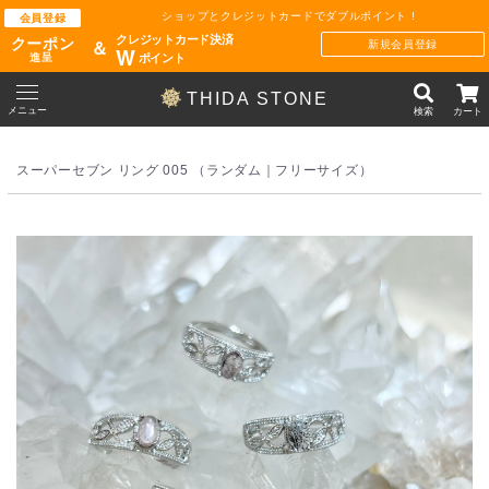
ショップとクレジットカードでダブルポイント !
会員登録
クレジットカード決済
クーポン
新規会員登録
＆
W
ポイント
進呈
THIDA STONE
メニュー
検索
カート
スーパーセブン リング 005 （ランダム｜フリーサイズ）