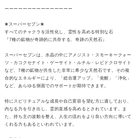
ーーーーーーーーーーーーーーー
❀スーパーセブン❀
すべてのチャクラを活性化し、霊性を高める特別な石
『7種の鉱物が奇跡的に共存する、奇跡の天然石』
スーパーセブンは、水晶の中にアメジスト・スモーキークォー
ツ・カコクセナイト・ゲーサイト・ルチル・レピドクロサイト
など、7種の鉱物が共生した非常に希少な天然石です。その複
合的なエネルギーにより、「総合運アップ」「覚醒」「浄化」
など、あらゆる側面でのサポートが期待できます。
特にスピリチュアルな成長や自己変容を望む方に適しており、
内なる力を引き出し、霊的直感を高めるとされています。ま
た、持ち主の波動を整え、人生の流れをより良い方向に導いて
くれる力もあるといわれています。