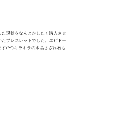
った現状をなんとかしたく購入させ
いたブレスレットでした。エピドー
(^^)キラキラの水晶さざれ石も