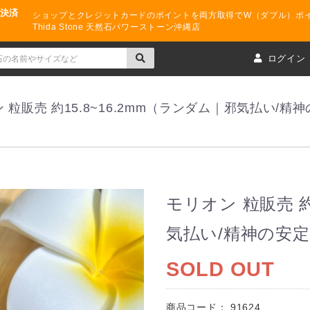
ド決済
ショップとクレジットカードのポイントを両方取得でW（ダブル）ポ
Thida Stone 天然石パワーストーン沖縄店
ト
ログイン
 粒販売 約15.8~16.2mm（ランダム｜邪気払い/精
モリオン 粒販売 約
気払い/精神の安
SOLD OUT
商品コード：
91624