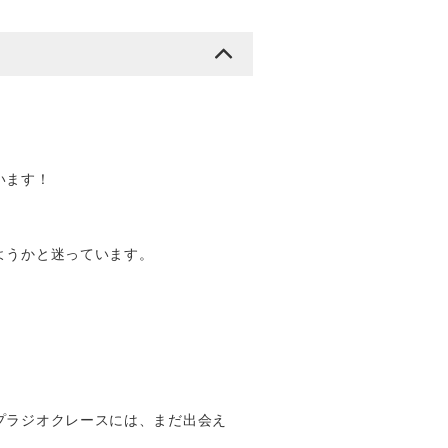
います！
ようかと迷っています。
プラジオクレースには、まだ出会え