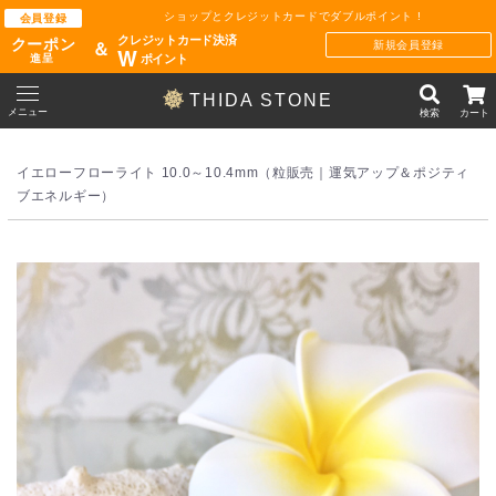
ショップとクレジットカードでダブルポイント !
会員登録
クレジットカード決済
クーポン
新規会員登録
＆
W
ポイント
進呈
THIDA STONE
メニュー
検索
カート
イエローフローライト 10.0～10.4mm（粒販売｜運気アップ＆ポジティ
ブエネルギー）