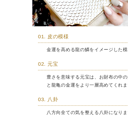
01. 皮の模様
金運を高める龍の鱗をイメージした模
02. 元宝
豊さを意味する元宝は、お財布の中の
と龍亀の金運をより一層高めてくれま
03. 八卦
八方向全ての気を整える八卦になりま