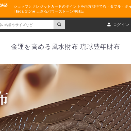
ド決済
ショップとクレジットカードのポイントを両方取得でW（ダブル）ポ
Thida Stone 天然石パワーストーン沖縄店
ト
ログイン
金運を高める風水財布 琉球豊年財布