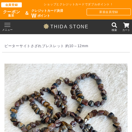
ショップとクレジットカードでダブルポイント !
会員登録
クレジットカード決済
クーポン
新規会員登録
＆
W
ポイント
進呈
THIDA STONE
メニュー
検索
カート
ピーターサイトさざれブレスレット 約10～12mm