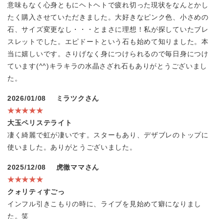
意味もなく心身ともにヘトヘトで疲れ切った現状をなんとかし
たく購入させていただきました。大好きなピンク色、小さめの
石、サイズ変更なし・・・とまさに理想！私が探していたブレ
スレットでした。エピドートという石も始めて知りました。本
当に嬉しいです。さりげなく身につけられるので毎日身につけ
ています(^^)キラキラの水晶さざれ石もありがとうございまし
た。
2026/01/08
ミラツクさん
★★★★★
大玉ペリステライト
凄く綺麗で虹が凄いです。スターもあり、デザブレのトップに
使いました。ありがとうございました。
2025/12/08
虎徹ママさん
★★★★★
クォリティすごっ
インフル引きこもりの時に、ライブを見始めて癖になりまし
た。笑