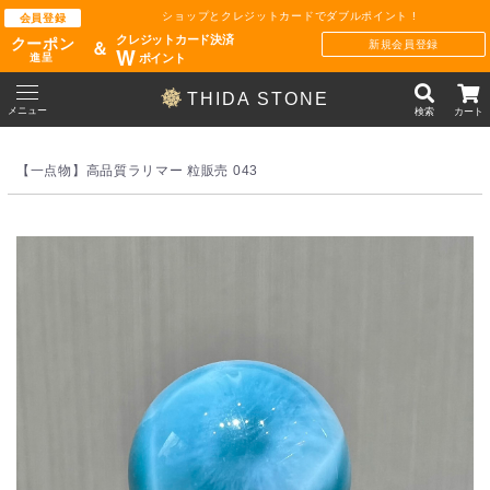
ショップとクレジットカードでダブルポイント !
会員登録
クレジットカード決済
クーポン
新規会員登録
＆
W
ポイント
進呈
THIDA STONE
メニュー
検索
カート
【一点物】高品質ラリマー 粒販売 043