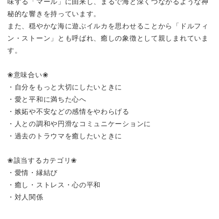
味する「マール」に由来し、まるで海と深くつながるような神
秘的な響きを持っています。
また、穏やかな海に遊ぶイルカを思わせることから「ドルフィ
ン・ストーン」とも呼ばれ、癒しの象徴として親しまれていま
す。
❀意味合い❀
・自分をもっと大切にしたいときに
・愛と平和に満ちた心へ
・嫉妬や不安などの感情をやわらげる
・人との調和や円滑なコミュニケーションに
・過去のトラウマを癒したいときに
❀該当するカテゴリ❀
・愛情・縁結び
・癒し・ストレス・心の平和
・対人関係