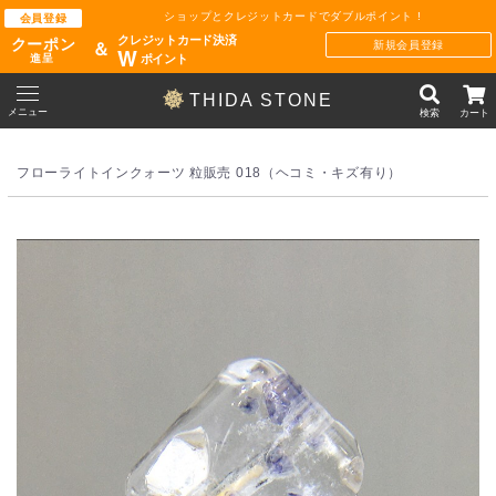
ショップとクレジットカードでダブルポイント !
会員登録
クレジットカード決済
クーポン
新規会員登録
＆
W
ポイント
進呈
THIDA STONE
メニュー
検索
カート
フローライトインクォーツ 粒販売 018（ヘコミ・キズ有り）