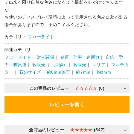
※出来る限り自然な色みになるよう撮影を心がけております
が、
お使いのディスプレイ環境によって表示される色みに差が出る
場合がありますので、予めご了承ください。
カテゴリ：
フローライト
関連カテゴリ
フローライト
｜
対人関係
｜
金運・仕事・判断力
｜
自信・学
力・勝負運
｜
粒販売（１点物）
｜
粒販売
｜
クリア
｜
マルチカ
ラー
｜
石のサイズ
｜
約6mm以下
｜
約7mm
｜
約8mm
｜
この商品のレビュー
☆☆☆☆☆
(0)
レビューを書く
全商品のレビュー
★★★★★
(547)