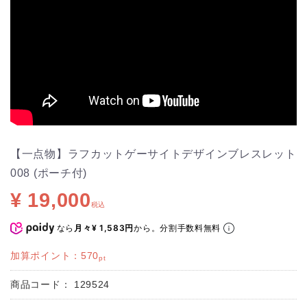
【一点物】ラフカットゲーサイトデザインブレスレット
008 (ポーチ付)
¥ 19,000
税込
なら
から。分割手数料無料
月々¥ 1,583円
加算ポイント：
570
pt
商品コード：
129524