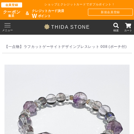
ショップとクレジットカードでダブルポイント !
会員登録
クレジットカード決済
クーポン
新規会員登録
＆
W
ポイント
進呈
THIDA STONE
メニュー
検索
カート
【一点物】ラフカットゲーサイトデザインブレスレット 008 (ポーチ付)