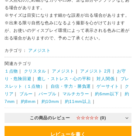
※天然石のため細かなカケや凹み、歪な部分やクラックなどあ
る場合があります。
※サイズは目安になります細かな誤差が出る場合があります。
※出来る限り自然な色みになるよう撮影を心がけております
が、お使いのディスプレイ環境によって表示される色みに差が
出る場合がありますので、予めご了承ください。
カテゴリ：
アメジスト
関連カテゴリ
１点物
｜
クリスタル
｜
アメジスト
｜
アメジスト 2月
｜
お守
り・危険回避
｜
癒し・ストレス・心の平和
｜
対人関係
｜
ブレ
スレット（１点物）
｜
自信・学力・勝負運
｜
ゲーサイト
｜
ク
リア
｜
ブルー
｜
パープル
｜
マルチカラー
｜
約6mm以下
｜
約
7mm
｜
約8mm
｜
約10mm
｜
約11mm以上
｜
この商品のレビュー
☆☆☆☆☆
(0)
レビューを書く