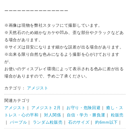
ーーーーーーーーーーーーーーー
※画像は現物を弊社スタッフにて撮影しています。
※天然石のため細かなカケや凹み、歪な部分やクラックなどあ
る場合があります。
※サイズは目安になります細かな誤差が出る場合があります。
※出来る限り自然な色みになるよう撮影を心がけております
が、
お使いのディスプレイ環境によって表示される色みに差が出る
場合がありますので、予めご了承ください。
カテゴリ：
アメジスト
関連カテゴリ
アメジスト
｜
アメジスト 2月
｜
お守り・危険回避
｜
癒し・ス
トレス・心の平和
｜
対人関係
｜
自信・学力・勝負運
｜
粒販売
｜
パープル
｜
ランダム粒販売
｜
石のサイズ
｜
約6mm以下
｜