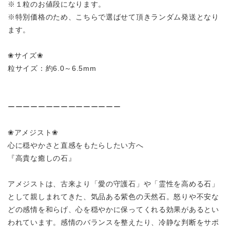
※１粒のお値段になります。
※特別価格のため、こちらで選ばせて頂きランダム発送となり
ます。
❀サイズ❀
粒サイズ：約6.0～6.5mm
ーーーーーーーーーーーーーーー
❀アメジスト❀
心に穏やかさと直感をもたらしたい方へ
『高貴な癒しの石』
アメジストは、古来より「愛の守護石」や「霊性を高める石」
として親しまれてきた、気品ある紫色の天然石。怒りや不安な
どの感情を和らげ、心を穏やかに保ってくれる効果があるとい
われています。感情のバランスを整えたり、冷静な判断をサポ