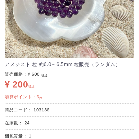
アメジスト 粒 約6.0～6.5mm 粒販売（ランダム）
販売価格：
¥ 600
税込
¥ 200
税込
加算ポイント：
6
pt
商品コード：
103136
在庫数：
24
梱包質量：
1