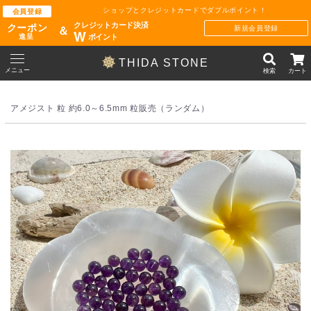
ショップとクレジットカードでダブルポイント !
会員登録
クレジットカード決済
クーポン
新規会員登録
＆
W
ポイント
進呈
THIDA STONE
メニュー
検索
カート
アメジスト 粒 約6.0～6.5mm 粒販売（ランダム）