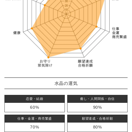
水晶の運気
恋愛・結婚
癒し・人間関係・自信
60%
90%
仕事・金運・商売繁盛
願望達成・合格祈願
70%
80%