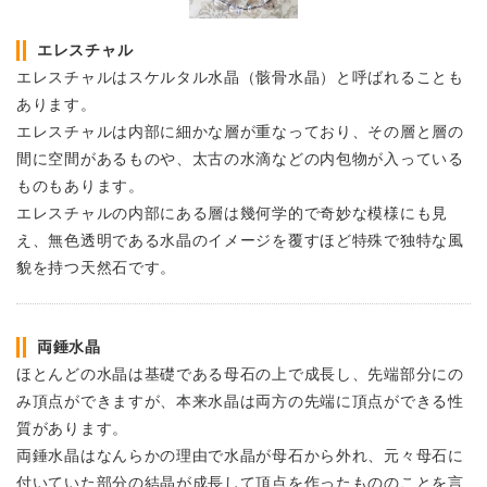
エレスチャル
エレスチャルはスケルタル水晶（骸骨水晶）と呼ばれることも
あります。
エレスチャルは内部に細かな層が重なっており、その層と層の
間に空間があるものや、太古の水滴などの内包物が入っている
ものもあります。
エレスチャルの内部にある層は幾何学的で奇妙な模様にも見
え、無色透明である水晶のイメージを覆すほど特殊で独特な風
貌を持つ天然石です。
両錘水晶
ほとんどの水晶は基礎である母石の上で成長し、先端部分にの
み頂点ができますが、本来水晶は両方の先端に頂点ができる性
質があります。
両錘水晶はなんらかの理由で水晶が母石から外れ、元々母石に
付いていた部分の結晶が成長して頂点を作ったもののことを言