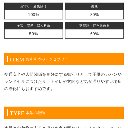
お守り・邪気除け
健康
100%
80%
子宝・安産・婦人科系
家庭運・絆を深める
50%
60%
ITEM
おすすめのアクセサリー
交通安全や人間関係を良好にする御守りとして子供のカバンや
ランドセルにつけたり、トイレや玄関など気が滞りやすい場所
の浄化にもおすすめです。
TYPE
水晶の種類