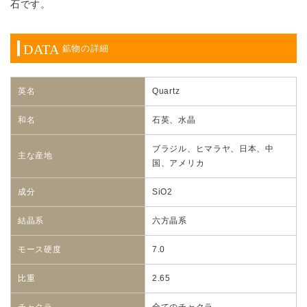
石です。
DATA
鉱物の詳細
英名
Quartz
和名
石英、水晶
ブラジル、ヒマラヤ、日本、中
主な産地
国、アメリカ
成分
SiO2
結晶系
六方晶系
モース硬度
7.0
比重
2.65