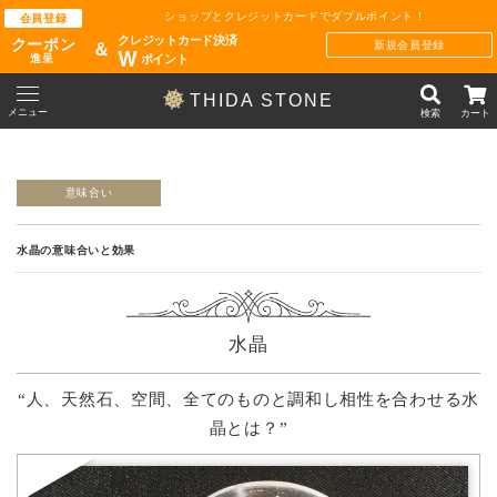
ショップとクレジットカードでダブルポイント !
会員登録
クレジットカード決済
クーポン
新規会員登録
＆
W
ポイント
進呈
THIDA STONE
メニュー
検索
カート
意味合い
水晶の意味合いと効果
水晶
“人、天然石、空間、全てのものと調和し相性を合わせる水
晶とは？”