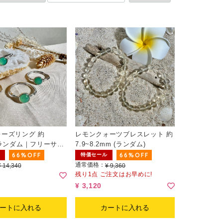
ーズリング 約
レモンクォーツブレスレット 約
（ランダム｜フリーサイ
7.9~8.2mm (ランダム)
66%OFF
66%OFF
特価セール
通常価格：
¥ 14,340
¥ 9,360
残り1点 ご注文はお早めに!
¥ 3,120
ートに入れる
カートに入れる