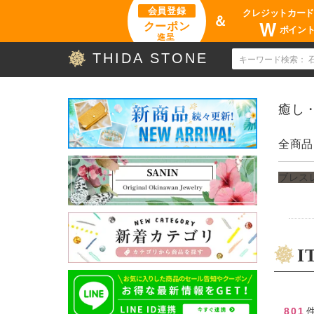
会員登録
クレジットカー
＆
W
クーポン
ポイン
進呈
THIDA STONE
癒し
全商品
ブレス
I
801