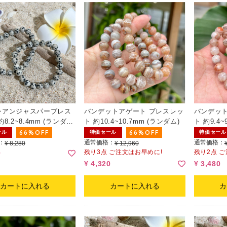
シアンジャスパーブレス
バンデットアゲート ブレスレッ
バンデット
8.2~8.4mm (ランダ
ト 約10.4~10.7mm (ランダム)
ト 約9.4~
66%OFF
66%OFF
ール
特価セール
特価セール
：
通常価格：
通常価格：
¥ 8,280
¥ 12,960
残り3点 ご注文はお早めに!
残り2点 
0
¥ 4,320
¥ 3,480
カートに入れる
カートに入れる
カ