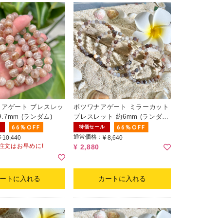
アゲート ブレスレッ
ボツワナアゲート ミラーカット
9.7mm (ランダム)
ブレスレット 約6mm (ランダ
ム)
66%OFF
66%OFF
特価セール
通常価格：
¥ 10,440
¥ 8,640
ご注文はお早めに!
¥ 2,880
ートに入れる
カートに入れる