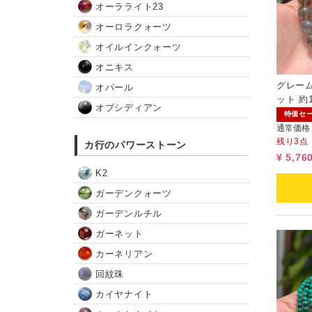
オーラライト23
オーロラクォーツ
オイルインクォーツ
オニキス
グレー
オパール
ット 約1
オブシディアン
ム）
特価セ
通常価格
残り3点
カ行のパワーストーン
¥ 5,76
K2
ガーデンクォーツ
ガーデンルチル
ガーネット
カーネリアン
回紋珠
カイヤナイト