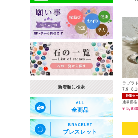
ラブラ
新着順に検索
7.9~
サイズ
特価セ
通常価格
ALL
¥ 5,98
全商品
BRACELET
ブレスレット