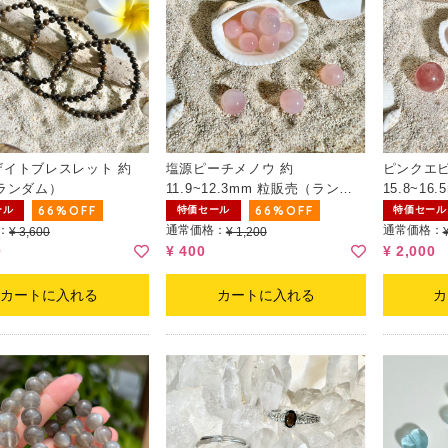
ザイトブレスレット 約
塩源ピーチメノウ 約
ピンクエピ
ランダム）
11.9~12.3mm 粒販売（ランダ
15.8~1
ム）
ム）
66%OFF
66%OFF
ール
特価セール
特価セール
：
通常価格：
通常価格：
¥ 3,600
¥ 1,200
0
¥ 400
¥ 2,000
カートに入れる
カートに入れる
カ