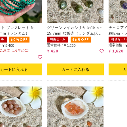
ト ブレスレット 約
グリーンマイカシリカ 約15.5～
チャロアイト
4.1mm（ランダム）
15.7mm 粒販売（ランダム|天然
粒販売（ラ
へこみ有）
60%OFF
66%OFF
ール
特価セール
特価セール
：
通常価格：
通常価格：
¥ 5,400
¥ 1,260
 ご注文はお早めに!
¥ 420
¥ 1,620
0
カートに入れる
カートに入れる
カ