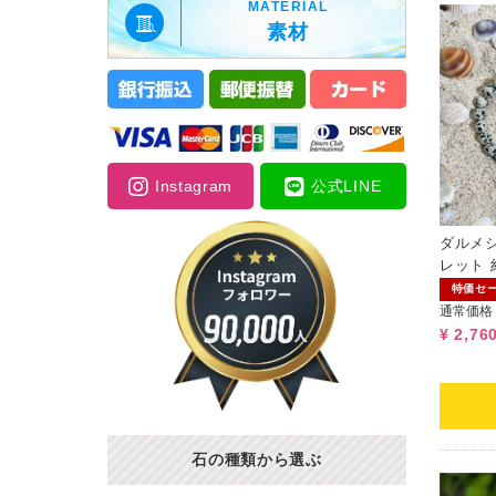
MATERIAL
素材
Instagram
公式LINE
ダルメ
レット 約
ム)
特価セ
通常価格
¥ 2,76
石の種類から選ぶ