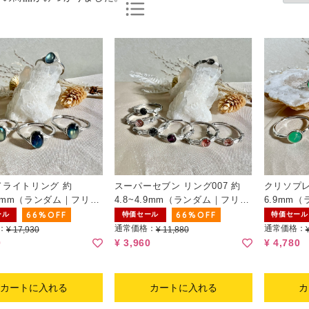
ドライトリング 約
スーパーセブン リング007 約
クリソプレ
8.1mm（ランダム｜フリー
4.8~4.9mm（ランダム｜フリー
6.9mm
）
サイズ）
ズ）
66%OFF
66%OFF
ール
特価セール
特価セール
：
通常価格：
通常価格：
¥ 17,930
¥ 11,880
0
¥ 3,960
¥ 4,780
カートに入れる
カートに入れる
カ