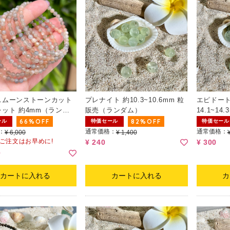
スムーンストーンカット
プレナイト 約10.3~10.6mm 粒
エピドート
ット 約4mm（ランダ
販売（ランダム）
14.1~1
ム）
66%OFF
82%OFF
ール
特価セール
特価セール
：
通常価格：
通常価格：
¥ 6,000
¥ 1,400
 ご注文はお早めに!
¥ 240
¥ 300
0
カートに入れる
カートに入れる
カ