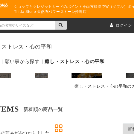
ド決済
ショップとクレジットカードのポイントを両方取得でW（ダブル）ポ
Thida Stone 天然石パワーストーン沖縄店
ト
ログイン
・ストレス・心の平和
願い事から探す
癒し・ストレス・心の平和
レット
粒販売
ハイクオリティ
ペ
癒し・ストレス・心の平和の
TEMS
新着順の商品一覧
件
の商品がみつかりました。