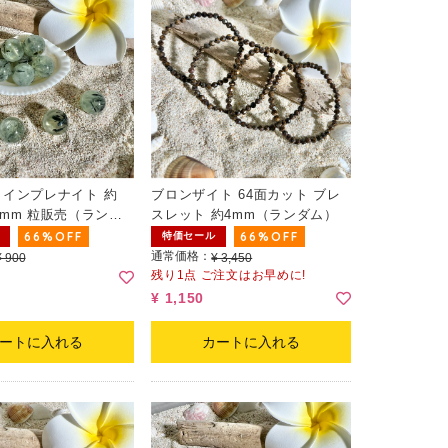
インプレナイト 約
ブロンザイト 64面カット ブレ
4.3mm 粒販売（ランダ
スレット 約4mm（ランダム）
66%OFF
66%OFF
特価セール
通常価格：
¥ 900
¥ 3,450
残り1点 ご注文はお早めに!
¥ 1,150
ートに入れる
カートに入れる