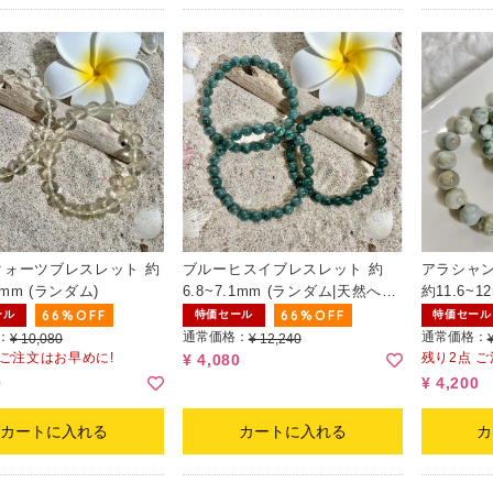
クォーツブレスレット 約
ブルーヒスイブレスレット 約
アラシャ
.2mm (ランダム)
6.8~7.1mm (ランダム|天然へこ
約11.6~1
み有)
66%OFF
66%OFF
ール
特価セール
特価セール
：
通常価格：
通常価格：
¥ 10,080
¥ 12,240
 ご注文はお早めに!
残り2点 
¥ 4,080
0
¥ 4,200
カートに入れる
カートに入れる
カ