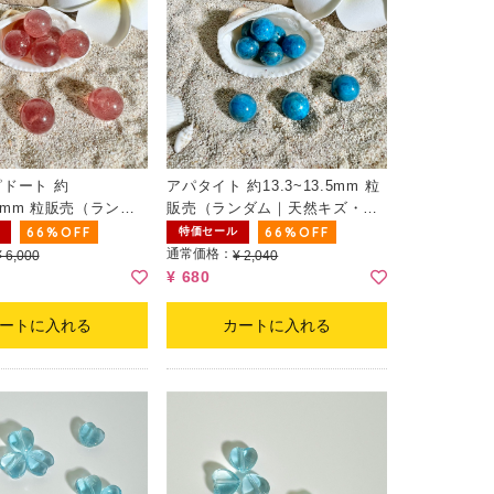
ドート 約
アパタイト 約13.3~13.5mm 粒
6.5mm 粒販売（ランダ
販売（ランダム｜天然キズ・カ
ケ有）
66%OFF
66%OFF
特価セール
通常価格：
¥ 6,000
¥ 2,040
¥ 680
ートに入れる
カートに入れる