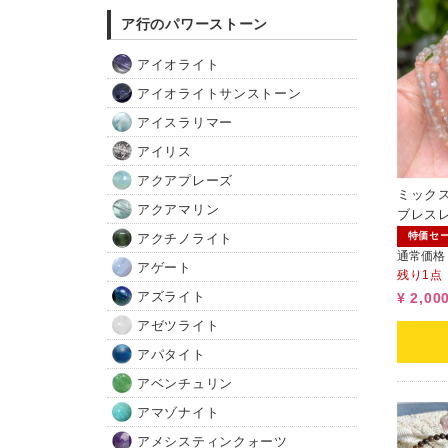
ア行のパワーストーン
アイオライト
アイオライトサンストーン
アイスラリマー
アイリス
アクアプレーズ
ミック
アクアマリン
ブレスレ
ム）
特価セ
アクチノライト
通常価格
アゲート
残り1点
¥ 2,00
アズライト
アゼツライト
アパタイト
アベンチュリン
アマゾナイト
アメシスティンクォーツ