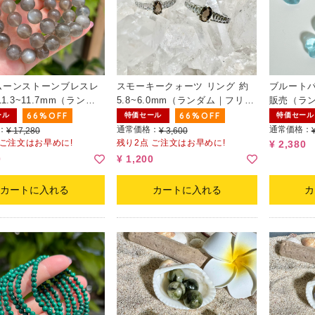
ムーンストーンブレスレ
スモーキークォーツ リング 約
ブルートパ
1.3~11.7mm（ランダ
5.8~6.0mm（ランダム｜フリー
販売（ラ
サイズ）
66%OFF
66%OFF
ール
特価セール
特価セール
：
通常価格：
通常価格：
¥ 17,280
¥ 3,600
 ご注文はお早めに!
残り2点 ご注文はお早めに!
¥ 2,380
0
¥ 1,200
カートに入れる
カートに入れる
カ