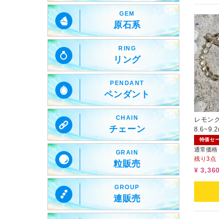
GEM
原石系
RING
リング
PENDANT
ペンダント
CHAIN
レモン
チェーン
8.6~9
特価セ
通常価格
GRAIN
残り3点
粒販売
¥ 3,36
GROUP
連販売